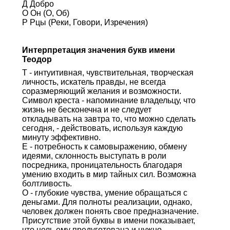
Д Добро
О Он (О, Об)
Р Рцы (Реки, Говори, Изречения)
Интерпретация значения букв имени
Теодор
Т - интуитивная, чувствительная, творческая
личность, искатель правды, не всегда
соразмеряющий желания и возможности.
Символ креста - напоминание владельцу, что
жизнь не бесконечна и не следует
откладывать на завтра то, что можно сделать
сегодня, - действовать, используя каждую
минуту эффективно.
Е - потребность к самовыражению, обмену
идеями, склонность выступать в роли
посредника, проницательность благодаря
умению входить в мир тайных сил. Возможна
болтливость.
О - глубокие чувства, умение обращаться с
деньгами. Для полноты реализации, однако,
человек должен понять свое предназначение.
Присутствие этой буквы в имени показывает,
что цель ему предуготована и нужно