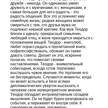
дружбе - никогда. Он одинаково умеет
дружить и с мужчинами, и с женщинами, и
самая большая для него радость - это
радость общения. Все это усложняет ему
семейную жизнь: редкая женщина может
смириться с тем, что друзья мужа не
подлежат никакой критике. Как муж Теодор
близок к идеалу: прекрасный семьянин,
любящий отец, и жене приходится мириться с
положением вещей. Теодор - книголюб,
любит порассуждать о прочитанной книге,
пофилософствовать, обожает он также
давать советы. Делает он это, искренне
полагая, что помогает своими
наставлениями. Теодор - внимательный
собеседник, всегда готов терпеливо
выслушать чужое мнение. Но терпение его
не беспредельно. Случаются моменты, когда
он может вспылить и безо всяких
дипломатических уверток высказать о
человеке свое нелицеприятное мнение.
Теодор обладает интровертивным складом
мышления. Он не будет бурно реагировать на
события, а переживет их внутри себя. К
говорливым людям, чрезмерно