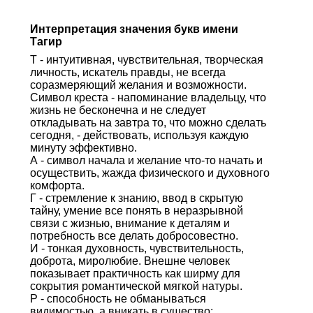
Интерпретация значения букв имени
Тагир
Т - интуитивная, чувствительная, творческая
личность, искатель правды, не всегда
соразмеряющий желания и возможности.
Символ креста - напоминание владельцу, что
жизнь не бесконечна и не следует
откладывать на завтра то, что можно сделать
сегодня, - действовать, используя каждую
минуту эффективно.
А - символ начала и желание что-то начать и
осуществить, жажда физического и духовного
комфорта.
Г - стремление к знанию, ввод в скрытую
тайну, умение все понять в неразрывной
связи с жизнью, внимание к деталям и
потребность все делать добросовестно.
И - тонкая духовность, чувствительность,
доброта, миролюбие. Внешне человек
показывает практичность как ширму для
сокрытия романтической мягкой натуры.
Р - способность не обманываться
видимостью, а вникать в существо;