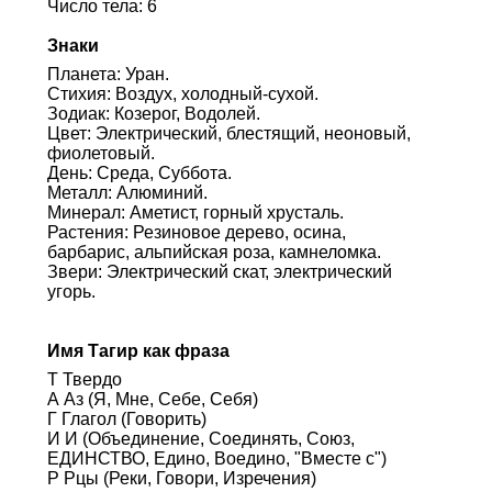
Число тела: 6
Знаки
Планета: Уран.
Стихия: Воздух, холодный-сухой.
Зодиак: Козерог, Водолей.
Цвет: Электрический, блестящий, неоновый,
фиолетовый.
День: Среда, Суббота.
Металл: Алюминий.
Минерал: Аметист, горный хрусталь.
Растения: Резиновое дерево, осина,
барбарис, альпийская роза, камнеломка.
Звери: Электрический скат, электрический
угорь.
Имя Тагир как фраза
Т Твердо
А Аз (Я, Мне, Себе, Себя)
Г Глагол (Говорить)
И И (Объединение, Соединять, Союз,
ЕДИНСТВО, Едино, Воедино, "Вместе с")
Р Рцы (Реки, Говори, Изречения)