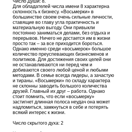
Число Души: 8.
Для обладателей числа имени 8 характерна
склонность к бизнесу. «Восьмерки» в
большинстве своем очень сильные личности,
ставящие во главу угла практичность и
материальную выгоду. Они привыкли
постоянно заниматься делами, без отдыха и
перерывов. Ничего не достается им в жизни
просто так – за все приходится бороться.
Однако именно среди «восьмерок» большое
количество преуспевающих бизнесменов и
политиков. Для достижения своих целей они
не останавливаются ни перед чем и
добиваются своего любой ценой и любыми
методами. В семье всегда лидеры, а зачастую
и тираны. «Восьмерки» по складу характера
не склонны заводить большого количества
друзей. Главный их друг – работа. Однако
стоит помнить, что если «восьмерку»
застигнет длинная полоса неудач она может
надломиться, замкнуться в себе и потерять
всякий интерес к жизни.
Число скрытого духа: 2