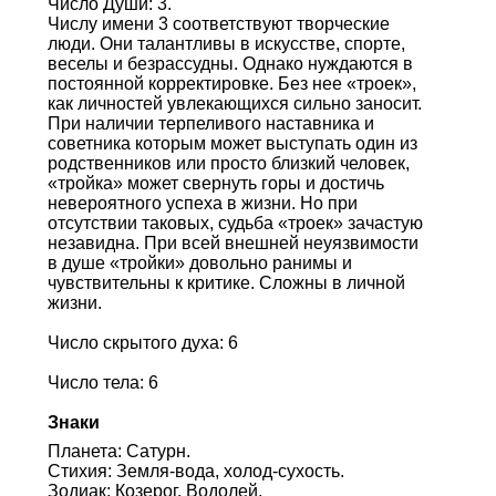
Число Души: 3.
Числу имени 3 соответствуют творческие
люди. Они талантливы в искусстве, спорте,
веселы и безрассудны. Однако нуждаются в
постоянной корректировке. Без нее «троек»,
как личностей увлекающихся сильно заносит.
При наличии терпеливого наставника и
советника которым может выступать один из
родственников или просто близкий человек,
«тройка» может свернуть горы и достичь
невероятного успеха в жизни. Но при
отсутствии таковых, судьба «троек» зачастую
незавидна. При всей внешней неуязвимости
в душе «тройки» довольно ранимы и
чувствительны к критике. Сложны в личной
жизни.
Число скрытого духа: 6
Число тела: 6
Знаки
Планета: Сатурн.
Стихия: Земля-вода, холод-сухость.
Зодиак: Козерог, Водолей.