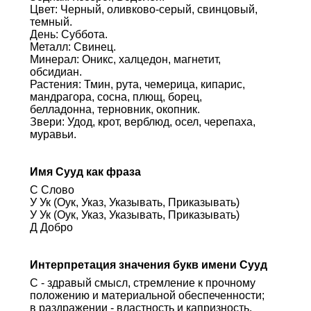
Цвет: Черный, оливково-серый, свинцовый,
темный.
День: Суббота.
Металл: Свинец.
Минерал: Оникс, халцедон, магнетит,
обсидиан.
Растения: Тмин, рута, чемерица, кипарис,
мандрагора, сосна, плющ, борец,
белладонна, терновник, окопник.
Звери: Удод, крот, верблюд, осел, черепаха,
муравьи.
Имя Сууд как фраза
С Слово
У Ук (Оук, Указ, Указывать, Приказывать)
У Ук (Оук, Указ, Указывать, Приказывать)
Д Добро
Интерпретация значения букв имени Сууд
С - здравый смысл, стремление к прочному
положению и материальной обеспеченности;
в раздражении - властность и капризность.