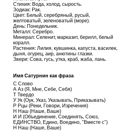
Стихия: Вода, холод, сырость.
Зодиак: Рак.
Цвет: Белый, серебряный, русый,
желтоватый, зеленоватый (море).
День: Понедельник.
Металл: Серебро.
Минерал: Селенит, марказит, берилл, белый
коралл.
Растения: Лилия, кувшинка, капуста, василек,
дыня, огурец, аир, анютины глазки.
Звери: Сова, гусь, утка, краб, жаба, лань.
Имя Сатурнин как фраза
С Слово
А Аз (Я, Мне, Себе, Себя)
Т Твердо
У Ук (Оук, Указ, Указывать, Приказывать)
Р Рцы (Реки, Говори, Изречения)
Н Наш (Наше, Ваше)
И И (Объединение, Соединять, Союз,
ЕДИНСТВО, Едино, Воедино, "Вместе с")
Н Наш (Наше, Ваше)