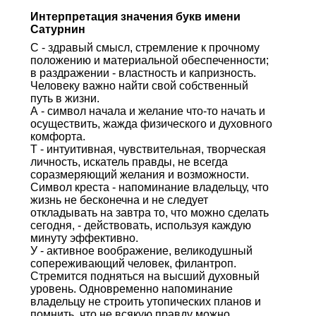
Интерпретация значения букв имени
Сатурнин
С - здравый смысл, стремление к прочному
положению и материальной обеспеченности;
в раздражении - властность и капризность.
Человеку важно найти свой собственный
путь в жизни.
А - символ начала и желание что-то начать и
осуществить, жажда физического и духовного
комфорта.
Т - интуитивная, чувствительная, творческая
личность, искатель правды, не всегда
соразмеряющий желания и возможности.
Символ креста - напоминание владельцу, что
жизнь не бесконечна и не следует
откладывать на завтра то, что можно сделать
сегодня, - действовать, используя каждую
минуту эффективно.
У - активное воображение, великодушный
сопереживающий человек, филантроп.
Стремится подняться на высший духовный
уровень. Одновременно напоминание
владельцу не строить утопических планов и
помнить, что не всякую правду можно