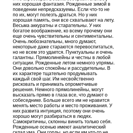
них хорошая фантазия. Рожденные зимой в
поведении непредсказуемы. Если что-то не
по их, могут полезть драться. Но у них
хорошая память, они все схватывают на лету.
Весьма аккуратны и старательны. У них
богатое воображение, ко всему прочему они
еще очень чувствительны и сентиментальны.
Очень любознательны, много думают,
некоторые даже стараются перевоспитаться,
но не всем это удается. Пунктуальны и очень
галантны. Прямолинейны и честны в любой
ситуации. Рожденные летом немного упрямы.
Они довольно спокойны и рассудительны. В
их характере тщательно продумывать
каждый свой шаг. Им несвойственно
рисковать и принимать опрометчивые
решения. Немного прямолинейны, могут
высказать прямо в глаза все, что думают о
собеседнике. Больше всего им не нравится
менять место работы и место проживания. У
них развита интуиция, поэтому они очень
хорошо могут разбираться в людях.
Самокритичны, склонны винить только себя.
Рожденные осенью имеют аналитический
склад ума. Они горды, но если им что-то не