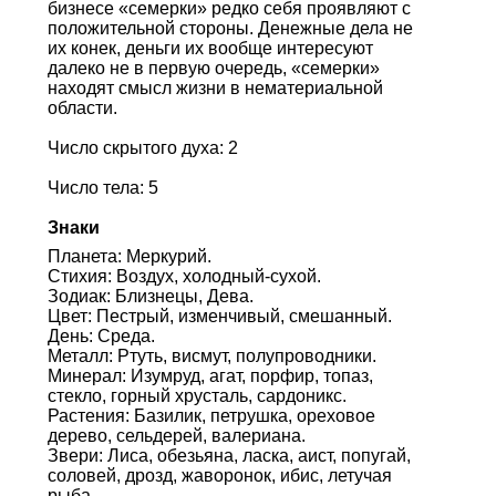
бизнесе «семерки» редко себя проявляют с
положительной стороны. Денежные дела не
их конек, деньги их вообще интересуют
далеко не в первую очередь, «семерки»
находят смысл жизни в нематериальной
области.
Число скрытого духа: 2
Число тела: 5
Знаки
Планета: Меркурий.
Стихия: Воздух, холодный-сухой.
Зодиак: Близнецы, Дева.
Цвет: Пестрый, изменчивый, смешанный.
День: Среда.
Металл: Ртуть, висмут, полупроводники.
Минерал: Изумруд, агат, порфир, топаз,
стекло, горный хрусталь, сардоникс.
Растения: Базилик, петрушка, ореховое
дерево, сельдерей, валериана.
Звери: Лиса, обезьяна, ласка, аист, попугай,
соловей, дрозд, жаворонок, ибис, летучая
рыба.