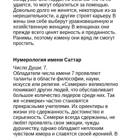
удается, то могут обратиться за помощью.
Довольно долго не женятся, некоторые из-за
нерешительности, а другие строят карьеру. В
жены они себе выберут уравновешенную и
хозяйственную женщину. В женщинах они
прежде всего ценят верность и преданность.
Ранимы, поэтому измену они вряд ли смогут
простить.
Нумерология имени Саттар
Число Души: 7.
Обладатели числа имени 7 проявляют
таланты в области философии, науки,
искуссв или религии. «Семерки» великолепно
понимают других людей, что обуславливает
большое количество лидеров среди них. Так
же «семерки» частно становятся
прекрасными учителями. Их ориентиры в
жизни это сдержанность, достоинство и
серьезность. Семерки всегда сдержанны, не
любят проявлять свои эмоции, чужды
дурачеству, однако обладают неплохим
чувством юмора и славятся своей иронией. В