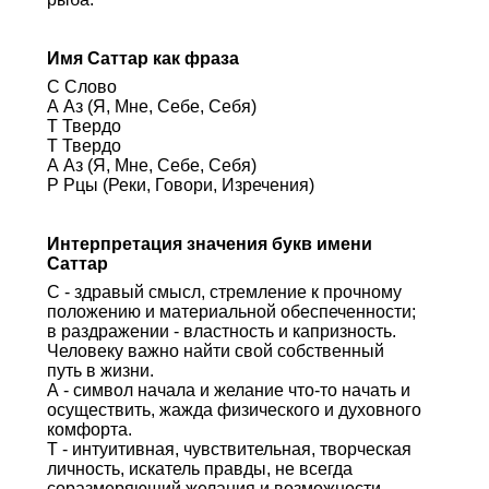
Имя Саттар как фраза
С Слово
А Аз (Я, Мне, Себе, Себя)
Т Твердо
Т Твердо
А Аз (Я, Мне, Себе, Себя)
Р Рцы (Реки, Говори, Изречения)
Интерпретация значения букв имени
Саттар
С - здравый смысл, стремление к прочному
положению и материальной обеспеченности;
в раздражении - властность и капризность.
Человеку важно найти свой собственный
путь в жизни.
А - символ начала и желание что-то начать и
осуществить, жажда физического и духовного
комфорта.
Т - интуитивная, чувствительная, творческая
личность, искатель правды, не всегда
соразмеряющий желания и возможности.