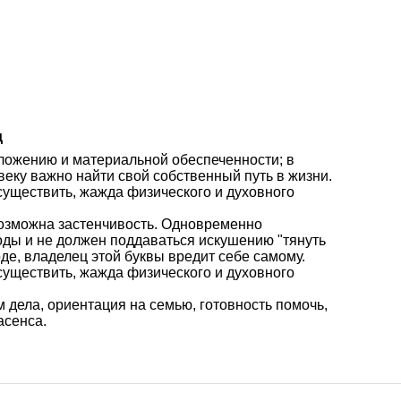
д
оложению и материальной обеспеченности; в
веку важно найти свой собственный путь в жизни.
осуществить, жажда физического и духовного
 возможна застенчивость. Одновременно
оды и не должен поддаваться искушению "тянуть
де, владелец этой буквы вредит себе самому.
осуществить, жажда физического и духовного
дела, ориентация на семью, готовность помочь,
асенса.