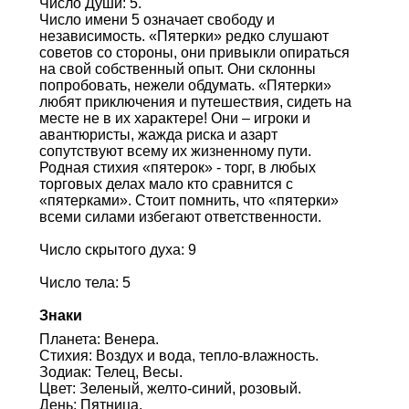
Число Души: 5.
Число имени 5 означает свободу и
независимость. «Пятерки» редко слушают
советов со стороны, они привыкли опираться
на свой собственный опыт. Они склонны
попробовать, нежели обдумать. «Пятерки»
любят приключения и путешествия, сидеть на
месте не в их характере! Они – игроки и
авантюристы, жажда риска и азарт
сопутствуют всему их жизненному пути.
Родная стихия «пятерок» - торг, в любых
торговых делах мало кто сравнится с
«пятерками». Стоит помнить, что «пятерки»
всеми силами избегают ответственности.
Число скрытого духа: 9
Число тела: 5
Знаки
Планета: Венера.
Стихия: Воздух и вода, тепло-влажность.
Зодиак: Телец, Весы.
Цвет: Зеленый, желто-синий, розовый.
День: Пятница.