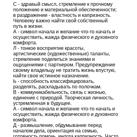
С - здравый смысл, стремление к прочному
положению и материальной обеспеченности;
в раздражении - властность и капризность.
Человеку важно найти свой собственный
путь в жизни.
А - символ начала и желание что-то начать и
осуществить, жажда физического и духовного
комфорта.
Л - тонкое восприятие красоты,
артистические (художественные) таланты,
стремление поделиться знаниями и
ощущениями с партнером. Предупреждение
своему владельцу не тратить жизнь впустую,
найти свое истинное назначение.
Ь - способность классифицировать,
разделять, раскладывать по полочкам.
В - коммуникабельность, связь с жизнью,
единение с природой. Творческая личность,
устремленная в будущее.
А - символ начала и желание что-то начать и
осуществить, жажда физического и духовного
комфорта.
Д - размышление, обдумывание перед
началом дела, ориентация на семью,
готовность помочь, иногда капризность. Часто