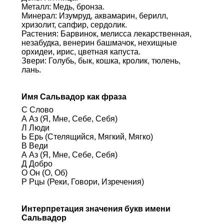
Металл: Медь, бронза.
Минерал: Изумруд, аквамарин, берилл,
хризолит, сапфир, сердолик.
Растения: Барвинок, мелисса лекарственная,
незабудка, венерин башмачок, нехищные
орхидеи, ирис, цветная капуста.
Звери: Голубь, бык, кошка, кролик, тюлень,
лань.
Имя Сальвадор как фраза
С Слово
А Аз (Я, Мне, Себе, Себя)
Л Люди
Ь Ерь (Стелящийся, Мягкий, Мягко)
В Веди
А Аз (Я, Мне, Себе, Себя)
Д Добро
О Он (О, Об)
Р Рцы (Реки, Говори, Изречения)
Интерпретация значения букв имени
Сальвадор