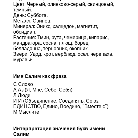
Цвет: Черный, оливково-серый, свинцовый,
темный.
День: Суббота.
Металл: Свинец.
Минерал: Оникс, халцедон, магнетит,
обсидиан.
Растения: Тмин, рута, чемерица, кипарис,
мандрагора, сосна, плющ, борец,
белладонна, терновник, окопник.
Звери: Удод, крот, верблюд, осел, черепаха,
муравьи.
Имя Салим как фраза
С Слово
А Аз (Я, Мне, Себе, Себя)
Л Люди
И И (Объединение, Соединять, Союз,
ЕДИНСТВО, Едино, Воедино, "Вместе с")
М Мыслите
Интерпретация значения букв имени
Салим