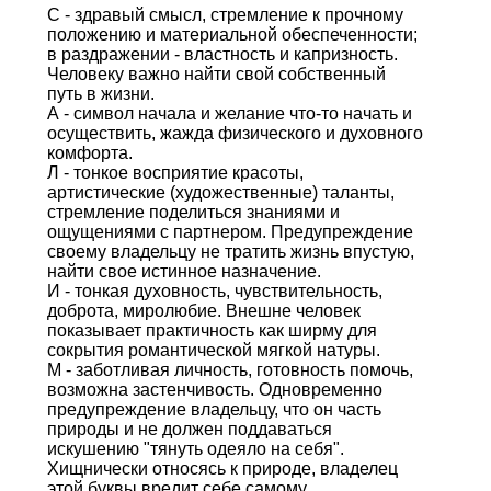
С - здравый смысл, стремление к прочному
положению и материальной обеспеченности;
в раздражении - властность и капризность.
Человеку важно найти свой собственный
путь в жизни.
А - символ начала и желание что-то начать и
осуществить, жажда физического и духовного
комфорта.
Л - тонкое восприятие красоты,
артистические (художественные) таланты,
стремление поделиться знаниями и
ощущениями с партнером. Предупреждение
своему владельцу не тратить жизнь впустую,
найти свое истинное назначение.
И - тонкая духовность, чувствительность,
доброта, миролюбие. Внешне человек
показывает практичность как ширму для
сокрытия романтической мягкой натуры.
М - заботливая личность, готовность помочь,
возможна застенчивость. Одновременно
предупреждение владельцу, что он часть
природы и не должен поддаваться
искушению "тянуть одеяло на себя".
Хищнически относясь к природе, владелец
этой буквы вредит себе самому.