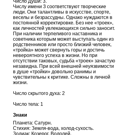
Число Души: 3.
Числу имени 3 соответствуют творческие
люди. Они талантливы в искусстве, спорте,
веселы и безрассудны. Однако нуждаются в
постоянной корректировке. Без нее «троек»,
как личностей увлекающихся сильно заносит.
При наличии терпеливого наставника и
советника которым может выступать один из
родственников или просто близкий человек,
«тройка» может свернуть горы и достичь
невероятного успеха в жизни. Но при
отсутствии таковых, судьба «троек» зачастую
незавидна. При всей внешней неуязвимости
в душе «тройки» довольно ранимы и
чувствительны к критике. Сложны в личной
жизни.
Число скрытого духа: 2
Число тела: 1
Знаки
Планета: Сатурн.
Стихия: Земля-вода, холод-сухость.
Зодиак: Козерог, Водолей.