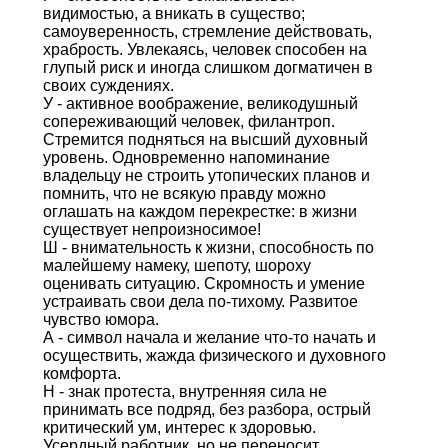
видимостью, а вникать в существо;
самоуверенность, стремление действовать,
храбрость. Увлекаясь, человек способен на
глупый риск и иногда слишком догматичен в
своих суждениях.
У - активное воображение, великодушный
сопереживающий человек, филантроп.
Стремится подняться на высший духовный
уровень. Одновременно напоминание
владельцу не строить утопических планов и
помнить, что не всякую правду можно
оглашать на каждом перекрестке: в жизни
существует непроизносимое!
Ш - внимательность к жизни, способность по
малейшему намеку, шепоту, шороху
оценивать ситуацию. Скромность и умение
устраивать свои дела по-тихому. Развитое
чувство юмора.
А - символ начала и желание что-то начать и
осуществить, жажда физического и духовного
комфорта.
Н - знак протеста, внутренняя сила не
принимать все подряд, без разбора, острый
критический ум, интерес к здоровью.
Усердный работник, но не переносит