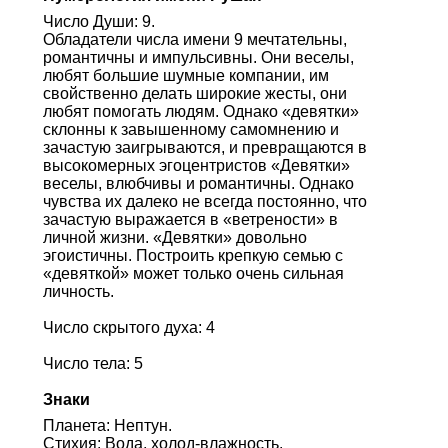
Число Души: 9.
Обладатели числа имени 9 мечтательны,
романтичны и импульсивны. Они веселы,
любят большие шумные компании, им
свойственно делать широкие жесты, они
любят помогать людям. Однако «девятки»
склонны к завышенному самомнению и
зачастую заигрываются, и превращаются в
высокомерных эгоцентристов «Девятки»
веселы, влюбчивы и романтичны. Однако
чувства их далеко не всегда постоянно, что
зачастую выражается в «ветрености» в
личной жизни. «Девятки» довольно
эгоистичны. Построить крепкую семью с
«девяткой» может только очень сильная
личность.
Число скрытого духа: 4
Число тела: 5
Знаки
Планета: Нептун.
Стихия: Вода, холод-влажность.