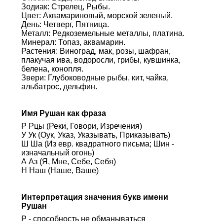
Зодиак: Стрелец, Рыбы.
Цвет: Аквамариновый, морской зеленый.
День: Четверг, Пятница.
Металл: Редкоземельные металлы, платина.
Минерал: Топаз, аквамарин.
Растения: Виноград, мак, розы, шафран,
плакучая ива, водоросли, грибы, кувшинка,
белена, конопля.
Звери: Глубоководные рыбы, кит, чайка,
альбатрос, дельфин.
Имя Рушан как фраза
Р Рцы (Реки, Говори, Изречения)
У Ук (Оук, Указ, Указывать, Приказывать)
Ш Ша (Из евр. квадратного письма; Шин -
изначальный огонь)
А Аз (Я, Мне, Себе, Себя)
Н Наш (Наше, Ваше)
Интерпретация значения букв имени
Рушан
Р - способность не обманываться