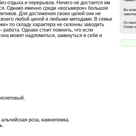
ез отдыха и перерывов. Ничего не достается им
ться. Однако именно среди «восьмерок» большое
Вы може
итиков. Для достижения своих целей они не
заметка
своего любой ценой и любыми методами. В семье
Оставьт
ки» по складу характера не склонны заводить
Оноре к
– работа. Однако стоит помнить, что если
 она может надломиться, замкнуться в себе и
иолетовый.
 альпийская роза, камнеломка.
ь.