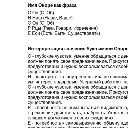
Имя Оноре как фраза
О Он (О, Об)
Н Наш (Наше, Ваше)
О Он (О, Об)
Р Рцы (Реки, Говори, Изречения)
Е Еси (Есть, Быть, Существовать)
Интерпретация значения букв имени Онор
О - глубокие чувства, умение обращаться с де
должен понять свое предназначение. Присутст
предуготована и нужно воспользоваться своей
существования.
Н - знак протеста, внутренняя сила не приним
ум, интерес к здоровью. Усердный работник, н
О - глубокие чувства, умение обращаться с де
должен понять свое предназначение. Присутст
предуготована и нужно воспользоваться своей
существования.
Р - способность не обманываться видимостью,
стремление действовать, храбрость. Увлекаясь
слишком догматичен в своих суждениях.
Е - потребность к самовыражению, обмену иде