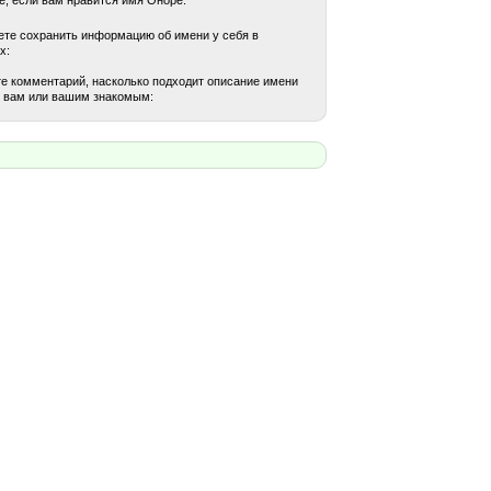
те сохранить информацию об имени у себя в
х:
е комментарий, насколько подходит описание имени
 вам или вашим знакомым: