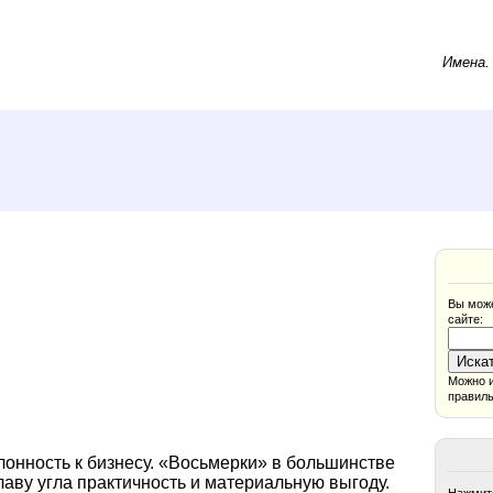
Имена
Вы може
сайте:
Можно и
правиль
лонность к бизнесу. «Восьмерки» в большинстве
лаву угла практичность и материальную выгоду.
Нажмите