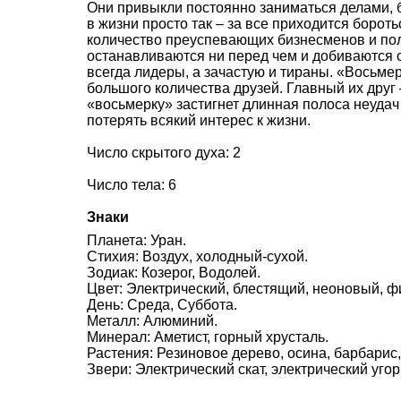
Они привыкли постоянно заниматься делами, б
в жизни просто так – за все приходится боро
количество преуспевающих бизнесменов и пол
останавливаются ни перед чем и добиваются 
всегда лидеры, а зачастую и тираны. «Восьмер
большого количества друзей. Главный их друг 
«восьмерку» застигнет длинная полоса неудач
потерять всякий интерес к жизни.
Число скрытого духа: 2
Число тела: 6
Знаки
Планета: Уран.
Стихия: Воздух, холодный-сухой.
Зодиак: Козерог, Водолей.
Цвет: Электрический, блестящий, неоновый, ф
День: Среда, Суббота.
Металл: Алюминий.
Минерал: Аметист, горный хрусталь.
Растения: Резиновое дерево, осина, барбарис,
Звери: Электрический скат, электрический угор