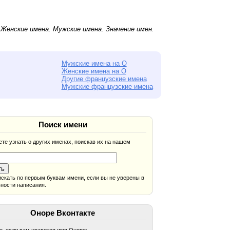
.
Женские имена
.
Мужские имена
. Значение имен.
Мужские имена на О
Женские имена на О
Другие французские имена
Мужские французские имена
Поиск имени
те узнать о других именах, поискав их на нашем
скать по первым буквам имени, если вы не уверены в
ности написания.
Оноре Вконтакте
, если вам нравится имя Оноре: