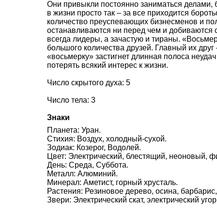
Они привыкли постоянно заниматься делами, б
в жизни просто так – за все приходится боро
количество преуспевающих бизнесменов и пол
останавливаются ни перед чем и добиваются 
всегда лидеры, а зачастую и тираны. «Восьмер
большого количества друзей. Главный их друг 
«восьмерку» застигнет длинная полоса неудач
потерять всякий интерес к жизни.
Число скрытого духа: 5
Число тела: 3
Знаки
Планета: Уран.
Стихия: Воздух, холодный-сухой.
Зодиак: Козерог, Водолей.
Цвет: Электрический, блестящий, неоновый, ф
День: Среда, Суббота.
Металл: Алюминий.
Минерал: Аметист, горный хрусталь.
Растения: Резиновое дерево, осина, барбарис,
Звери: Электрический скат, электрический угор