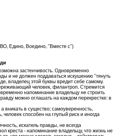
О, Едино, Воедино, "Вместе с")
ади
 возможна застенчивость. Одновременно
оды и не должен поддаваться искушению "тянуть
де, владелец этой буквы вредит себе самому.
переживающий человек, филантроп. Стремится
овременно напоминание владельцу не строить
правду можно оглашать на каждом перекрестке: в
 а вникать в существо; самоуверенность,
, человек способен на глупый риск и иногда
ичность, искатель правды, не всегда
л креста - напоминание владельцу, что жизнь не