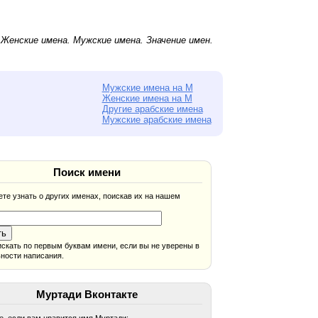
.
Женские имена
.
Мужские имена
. Значение имен.
Мужские имена на М
Женские имена на М
Другие арабские имена
Мужские арабские имена
Поиск имени
те узнать о других именах, поискав их на нашем
скать по первым буквам имени, если вы не уверены в
ности написания.
Муртади Вконтакте
, если вам нравится имя Муртади: