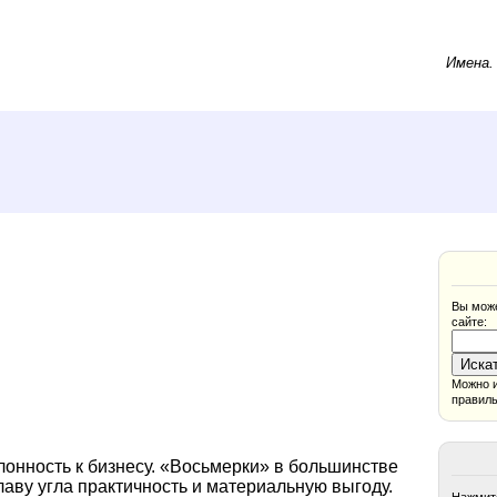
Имена
Вы може
сайте:
Можно и
правиль
лонность к бизнесу. «Восьмерки» в большинстве
лаву угла практичность и материальную выгоду.
Нажмите