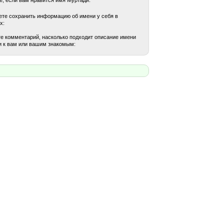
те сохранить информацию об имени у себя в
х:
е комментарий, насколько подходит описание имени
 к вам или вашим знакомым: