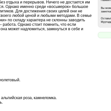
ез отдыха и перерывов. Ничего не достается им
ться. Однако именно среди «восьмерок» большое
Вы може
итиков. Для достижения своих целей они не
заметка
своего любой ценой и любыми методами. В семье
Оставьт
ки» по складу характера не склонны заводить
Муртади
– работа. Однако стоит помнить, что если
 она может надломиться, замкнуться в себе и
иолетовый.
 альпийская роза, камнеломка.
ь.