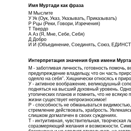
Имя Муртади как фраза
М Мыслите
У Ук (Оук, Указ, Указывать, Приказывать)
Р Рцы (Реки, Говори, Изречения)
Т Твердо
А Аз (Я, Мне, Себе, Себя)
Д Добро
И И (Объединение, Соединять, Союз, ЕДИНСТВ
Интерпретация значения букв имени Мурт
М - заботливая личность, готовность помочь,
предупреждение владельцу, что он часть прир
одеяло на себя". Хищнически относясь к приро
У - активное воображение, великодушный со
подняться на высший духовный уровень. Одн
утопических планов и помнить, что не всякую 
жизни существует непроизносимое!
Р - способность не обманываться видимостью,
стремление действовать, храбрость. Увлекаясь
слишком догматичен в своих суждениях.
Т - интуитивная, чувствительная, творческая л
соразмеряющий желания и возможности. Симво