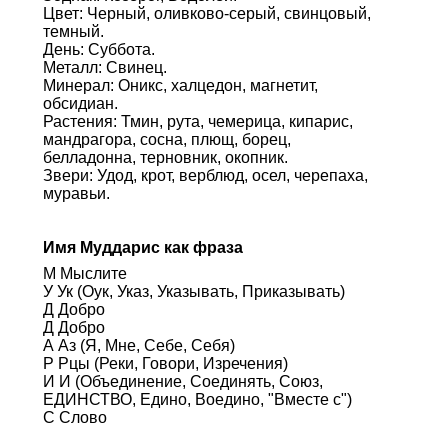
Цвет: Черный, оливково-серый, свинцовый,
темный.
День: Суббота.
Металл: Свинец.
Минерал: Оникс, халцедон, магнетит,
обсидиан.
Растения: Тмин, рута, чемерица, кипарис,
мандрагора, сосна, плющ, борец,
белладонна, терновник, окопник.
Звери: Удод, крот, верблюд, осел, черепаха,
муравьи.
Имя Муддарис как фраза
М Мыслите
У Ук (Оук, Указ, Указывать, Приказывать)
Д Добро
Д Добро
А Аз (Я, Мне, Себе, Себя)
Р Рцы (Реки, Говори, Изречения)
И И (Объединение, Соединять, Союз,
ЕДИНСТВО, Едино, Воедино, "Вместе с")
С Слово