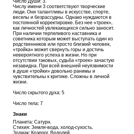
Число Души: 3.
Числу имени 3 соответствуют творческие
люди. Они талантливы в искусстве, спорте,
веселы и безрассудны. Однако нуждаются в
постоянной корректировке. Без нее «троек»,
как личностей увлекающихся сильно заносит.
При наличии терпеливого наставника и
советника которым может выступать один из
родственников или просто близкий человек,
«тройка» может свернуть горы и достичь
невероятного успеха в жизни. Но при
отсутствии таковых, судьба «троек» зачастую
незавидна. При всей внешней неуязвимости
в душе «тройки» довольно ранимы и
чувствительны к критике. Сложны в личной
жизни.
Число скрытого духа: 5
Число тела: 7
Знаки
Планета: Сатурн.
Стихия: Земля-вода, холод-сухость.
Зодиак: Козерог, Водолей.