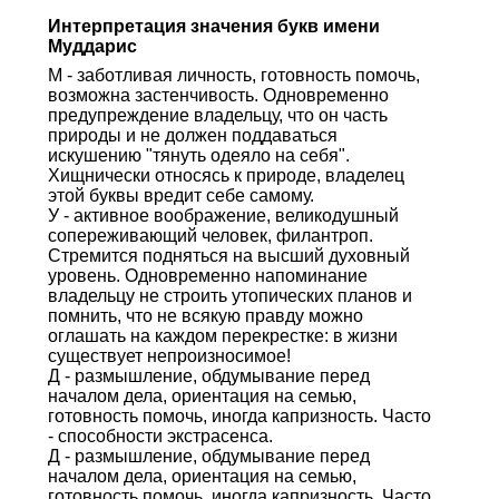
Интерпретация значения букв имени
Муддарис
М - заботливая личность, готовность помочь,
возможна застенчивость. Одновременно
предупреждение владельцу, что он часть
природы и не должен поддаваться
искушению "тянуть одеяло на себя".
Хищнически относясь к природе, владелец
этой буквы вредит себе самому.
У - активное воображение, великодушный
сопереживающий человек, филантроп.
Стремится подняться на высший духовный
уровень. Одновременно напоминание
владельцу не строить утопических планов и
помнить, что не всякую правду можно
оглашать на каждом перекрестке: в жизни
существует непроизносимое!
Д - размышление, обдумывание перед
началом дела, ориентация на семью,
готовность помочь, иногда капризность. Часто
- способности экстрасенса.
Д - размышление, обдумывание перед
началом дела, ориентация на семью,
готовность помочь, иногда капризность. Часто