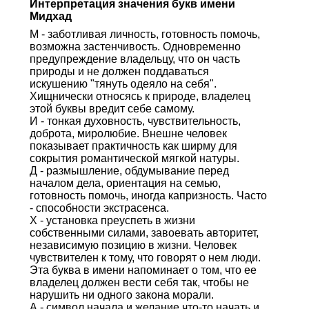
Интерпретация значения букв имени
Мидхад
М - заботливая личность, готовность помочь,
возможна застенчивость. Одновременно
предупреждение владельцу, что он часть
природы и не должен поддаваться
искушению "тянуть одеяло на себя".
Хищнически относясь к природе, владелец
этой буквы вредит себе самому.
И - тонкая духовность, чувствительность,
доброта, миролюбие. Внешне человек
показывает практичность как ширму для
сокрытия романтической мягкой натуры.
Д - размышление, обдумывание перед
началом дела, ориентация на семью,
готовность помочь, иногда капризность. Часто
- способности экстрасенса.
Х - установка преуспеть в жизни
собственными силами, завоевать авторитет,
независимую позицию в жизни. Человек
чувствителен к тому, что говорят о нем люди.
Эта буква в имени напоминает о том, что ее
владелец должен вести себя так, чтобы не
нарушить ни одного закона морали.
А - символ начала и желание что-то начать и