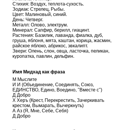
Стихия: Воздух, теплота-сухость.
Зодиак: Стрелец, Рыбы.
Цвет: Малиновый, синий.
День: Четверг.
Металл: Олово, электрум.
Минерал: Сапфир, берилл, гиацинт.
Растения: Базилик, лаванда, фиалка, дуб,
груша, яблоня, мята, каштан, корица, жасмин,
райское яблоко, абрикос, эвкалипт.
Звери: Олень, слон, овца, ласточка, пеликан,
куропатка, павлин, дельфин.
Имя Мидхад как фраза
М Мыслите
И И (Объединение, Соединять, Союз,
ЕДИНСТВО, Едино, Воедино, "Вместе с")
Д Добро
Х Херъ (Крест, Перекрестить, Зачеркивать
крестом, Вымарать, Вычеркнуть)
А Аз (Я, Мне, Себе, Себя)
Д Добро