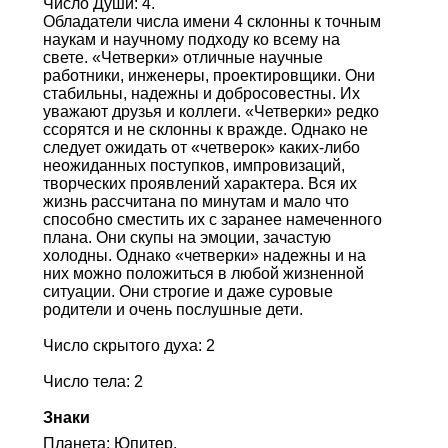
Число Души: 4.
Обладатели числа имени 4 склонны к точным
наукам и научному подходу ко всему на
свете. «Четверки» отличные научные
работники, инженеры, проектировщики. Они
стабильны, надежны и добросовестны. Их
уважают друзья и коллеги. «Четверки» редко
ссорятся и не склонны к вражде. Однако не
следует ожидать от «четверок» каких-либо
неожиданных поступков, импровизаций,
творческих проявлений характера. Вся их
жизнь рассчитана по минутам и мало что
способно сместить их с заранее намеченного
плана. Они скупы на эмоции, зачастую
холодны. Однако «четверки» надежны и на
них можно положиться в любой жизненной
ситуации. Они строгие и даже суровые
родители и очень послушные дети.
Число скрытого духа: 2
Число тела: 2
Знаки
Планета: Юпитер.