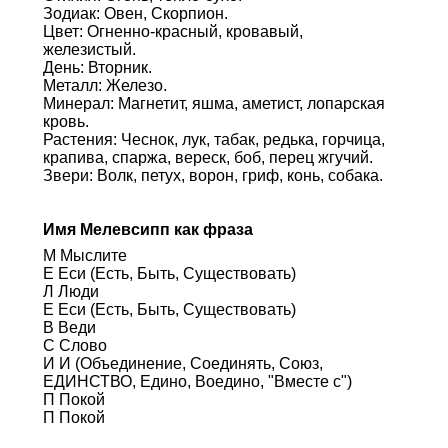
Зодиак: Овен, Скорпион.
Цвет: Огненно-красный, кровавый,
железистый.
День: Вторник.
Металл: Железо.
Минерал: Магнетит, яшма, аметист, лопарская
кровь.
Растения: Чеснок, лук, табак, редька, горчица,
крапива, спаржа, вереск, боб, перец жгучий.
Звери: Волк, петух, ворон, гриф, конь, собака.
Имя Мелевсипп как фраза
М Мыслите
Е Еси (Есть, Быть, Существовать)
Л Люди
Е Еси (Есть, Быть, Существовать)
В Веди
С Слово
И И (Объединение, Соединять, Союз,
ЕДИНСТВО, Едино, Воедино, "Вместе с")
П Покой
П Покой