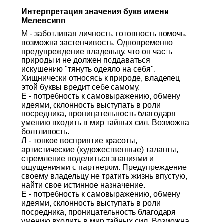
Интерпретация значения букв имени
Мелевсипп
М - заботливая личность, готовность помочь,
возможна застенчивость. Одновременно
предупреждение владельцу, что он часть
природы и не должен поддаваться
искушению "тянуть одеяло на себя".
Хищнически относясь к природе, владелец
этой буквы вредит себе самому.
Е - потребность к самовыражению, обмену
идеями, склонность выступать в роли
посредника, проницательность благодаря
умению входить в мир тайных сил. Возможна
болтливость.
Л - тонкое восприятие красоты,
артистические (художественные) таланты,
стремление поделиться знаниями и
ощущениями с партнером. Предупреждение
своему владельцу не тратить жизнь впустую,
найти свое истинное назначение.
Е - потребность к самовыражению, обмену
идеями, склонность выступать в роли
посредника, проницательность благодаря
умению входить в мир тайных сил. Возможна