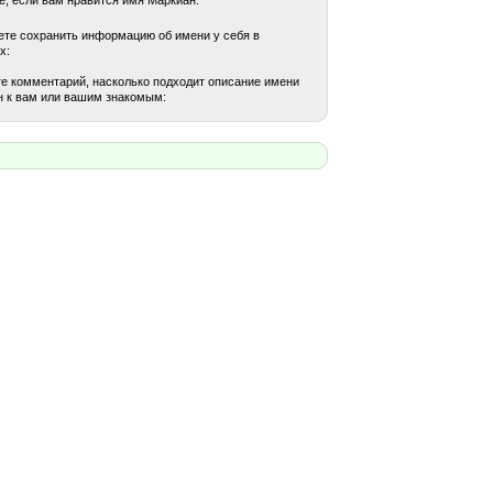
те сохранить информацию об имени у себя в
х:
е комментарий, насколько подходит описание имени
 к вам или вашим знакомым: