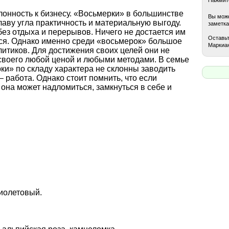
лонность к бизнесу. «Восьмерки» в большинстве
Вы може
лаву угла практичность и материальную выгоду.
заметка
ез отдыха и перерывов. Ничего не достается им
Оставьт
ться. Однако именно среди «восьмерок» большое
Маркиан
итиков. Для достижения своих целей они не
своего любой ценой и любыми методами. В семье
ки» по складу характера не склонны заводить
– работа. Однако стоит помнить, что если
 она может надломиться, замкнуться в себе и
иолетовый.