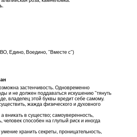
 альпийская роза, камнеломка.
ь.
О, Едино, Воедино, "Вместе с")
иан
 возможна застенчивость. Одновременно
оды и не должен поддаваться искушению "тянуть
де, владелец этой буквы вредит себе самому.
осуществить, жажда физического и духовного
 а вникать в существо; самоуверенность,
, человек способен на глупый риск и иногда
 умение хранить секреты, проницательность,