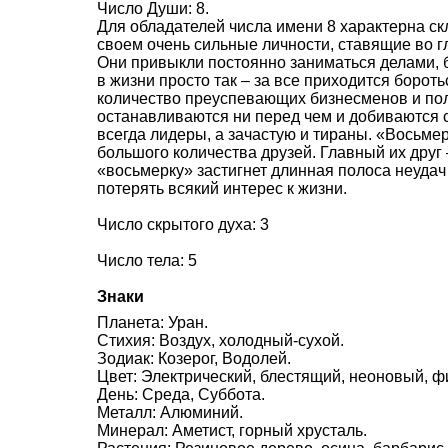
Число Души: 8.
Для обладателей числа имени 8 характерна ск
своем очень сильные личности, ставящие во г
Они привыкли постоянно заниматься делами, б
в жизни просто так – за все приходится боро
количество преуспевающих бизнесменов и пол
останавливаются ни перед чем и добиваются 
всегда лидеры, а зачастую и тираны. «Восьмер
большого количества друзей. Главный их друг 
«восьмерку» застигнет длинная полоса неудач
потерять всякий интерес к жизни.
Число скрытого духа: 3
Число тела: 5
Знаки
Планета: Уран.
Стихия: Воздух, холодный-сухой.
Зодиак: Козерог, Водолей.
Цвет: Электрический, блестящий, неоновый, ф
День: Среда, Суббота.
Металл: Алюминий.
Минерал: Аметист, горный хрусталь.