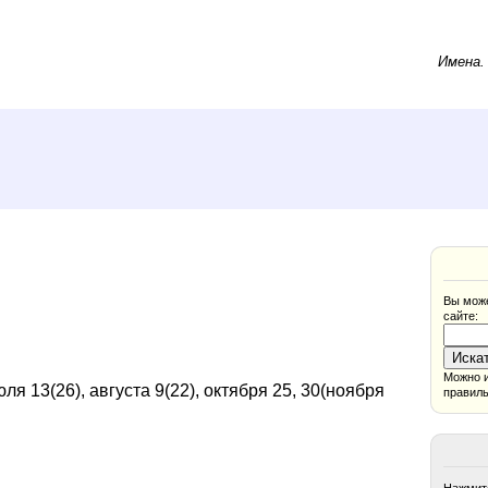
Имена
Вы може
сайте:
Можно и
ля 13(26), августа 9(22), октября 25, 30(ноября
правиль
Нажмите