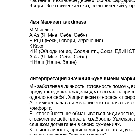
Растения: Резиновое дерево, осина, барбарис,
Звери: Электрический скат, электрический угор
Имя Маркиан как фраза
М Мыслите
А Аз (Я, Мне, Себе, Себя)
Р Рцы (Реки, Говори, Изречения)
К Како
И И (Объединение, Соединять, Союз, ЕДИНСТВ
А Аз (Я, Мне, Себе, Себя)
Н Наш (Наше, Ваше)
Интерпретация значения букв имени Марк
М - заботливая личность, готовность помочь,
предупреждение владельцу, что он часть прир
одеяло на себя". Хищнически относясь к приро
А - символ начала и желание что-то начать и 
комфорта.
Р - способность не обманываться видимостью,
стремление действовать, храбрость. Увлекаясь
слишком догматичен в своих суждениях.
К - выносливость, происходящая от силы духа,