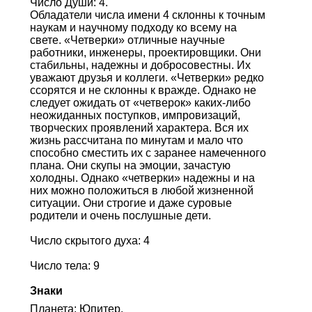
Число Души: 4.
Обладатели числа имени 4 склонны к точным
наукам и научному подходу ко всему на
свете. «Четверки» отличные научные
работники, инженеры, проектировщики. Они
стабильны, надежны и добросовестны. Их
уважают друзья и коллеги. «Четверки» редко
ссорятся и не склонны к вражде. Однако не
следует ожидать от «четверок» каких-либо
неожиданных поступков, импровизаций,
творческих проявлений характера. Вся их
жизнь рассчитана по минутам и мало что
способно сместить их с заранее намеченного
плана. Они скупы на эмоции, зачастую
холодны. Однако «четверки» надежны и на
них можно положиться в любой жизненной
ситуации. Они строгие и даже суровые
родители и очень послушные дети.
Число скрытого духа: 4
Число тела: 9
Знаки
Планета: Юпитер.