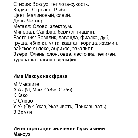
Стихия: Воздух, теплота-сухость.
Зодиак: Стрелец, Рыбы.
Цвет: Малиновый, синий.
День: Четверг.
Металл: Олово, электрум.
Минерал: Сапфир, берилл, гиацинт.
Растения: Базилик, лаванда, фиалка, дуб,
груша, яблоня, мята, каштан, корица, жасмин,
райское яблоко, абрикос, эвкалипт.
Звери: Олень, слон, овца, ласточка, пеликан,
куропатка, павлин, дельфин.
Имя Максуз как фраза
М Мыслите
А Аз (Я, Мне, Себе, Себя)
К Како
С Слово
У Ук (Оук, Указ, Указывать, Приказывать)
З Земля
Интерпретация значения букв имени
Максуз