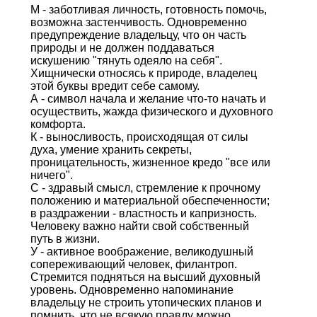
М - заботливая личность, готовность помочь,
возможна застенчивость. Одновременно
предупреждение владельцу, что он часть
природы и не должен поддаваться
искушению "тянуть одеяло на себя".
Хищнически относясь к природе, владелец
этой буквы вредит себе самому.
А - символ начала и желание что-то начать и
осуществить, жажда физического и духовного
комфорта.
К - выносливость, происходящая от силы
духа, умение хранить секреты,
проницательность, жизненное кредо "все или
ничего".
С - здравый смысл, стремление к прочному
положению и материальной обеспеченности;
в раздражении - властность и капризность.
Человеку важно найти свой собственный
путь в жизни.
У - активное воображение, великодушный
сопереживающий человек, филантроп.
Стремится подняться на высший духовный
уровень. Одновременно напоминание
владельцу не строить утопических планов и
помнить, что не всякую правду можно