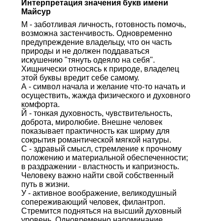
Интерпретация значения букв имени
Майсур
М - заботливая личность, готовность помочь,
возможна застенчивость. Одновременно
предупреждение владельцу, что он часть
природы и не должен поддаваться
искушению "тянуть одеяло на себя".
Хищнически относясь к природе, владелец
этой буквы вредит себе самому.
А - символ начала и желание что-то начать и
осуществить, жажда физического и духовного
комфорта.
Й - тонкая духовность, чувствительность,
доброта, миролюбие. Внешне человек
показывает практичность как ширму для
сокрытия романтической мягкой натуры.
С - здравый смысл, стремление к прочному
положению и материальной обеспеченности;
в раздражении - властность и капризность.
Человеку важно найти свой собственный
путь в жизни.
У - активное воображение, великодушный
сопереживающий человек, филантроп.
Стремится подняться на высший духовный
уровень. Одновременно напоминание