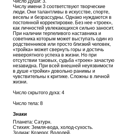
Число Души: 3.
Числу имени 3 соответствуют творческие
люди. Они талантливы в искусстве, спорте,
веселы и безрассудны. Однако нуждаются в
постоянной корректировке. Без нее «троек»,
как личностей увлекающихся сильно заносит.
При наличии терпеливого наставника и
советника которым может выступать один из
родственников или просто близкий человек,
«тройка» может свернуть горы и достичь
невероятного успеха в жизни. Но при
отсутствии таковых, судьба «троек» зачастую
незавидна. При всей внешней неуязвимости
в душе «тройки» довольно ранимы и
чувствительны к критике. Сложны в личной
жизни.
Число скрытого духа: 4
Число тела: 8
Знаки
Планета: Сатурн.
Стихия: Земля-вода, холод-сухость.
Зодиак: Козерог, Водолей.