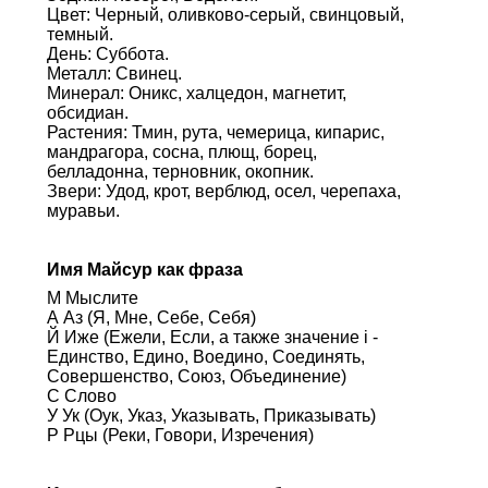
Цвет: Черный, оливково-серый, свинцовый,
темный.
День: Суббота.
Металл: Свинец.
Минерал: Оникс, халцедон, магнетит,
обсидиан.
Растения: Тмин, рута, чемерица, кипарис,
мандрагора, сосна, плющ, борец,
белладонна, терновник, окопник.
Звери: Удод, крот, верблюд, осел, черепаха,
муравьи.
Имя Майсур как фраза
М Мыслите
А Аз (Я, Мне, Себе, Себя)
Й Иже (Ежели, Если, а также значение i -
Единство, Едино, Воедино, Соединять,
Совершенство, Союз, Объединение)
С Слово
У Ук (Оук, Указ, Указывать, Приказывать)
Р Рцы (Реки, Говори, Изречения)