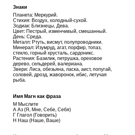
Знаки
Планета: Меркурий.
Стихия: Воздух, холодный-сухой.
Зодиак: Близнецы, Дева.
Цвет: Пестрый, изменчивый, смешанный.
День: Среда.
Металл: Ртуть, висмут, полупроводники.
Минерал: Изумруд, агат, порфир, топаз,
стекло, горный хрусталь, сардоникс.
Растения: Базилик, петрушка, ореховое
дерево, сельдерей, валериана.
Звери: Лиса, обезьяна, ласка, аист, попугай,
соловей, дрозд, жаворонок, ибис, летучая
рыба.
Имя Магн как фраза
М Мыслите
А Аз (Я, Мне, Себе, Себя)
Г Глагол (Говорить)
Н Наш (Наше, Ваше)