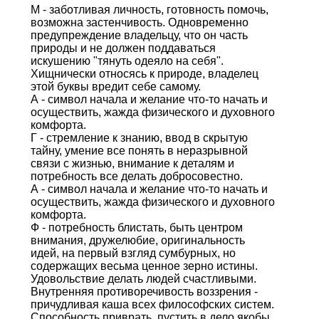
М - заботливая личность, готовность помочь,
возможна застенчивость. Одновременно
предупреждение владельцу, что он часть
природы и не должен поддаваться
искушению "тянуть одеяло на себя".
Хищнически относясь к природе, владелец
этой буквы вредит себе самому.
А - символ начала и желание что-то начать и
осуществить, жажда физического и духовного
комфорта.
Г - стремление к знанию, ввод в скрытую
тайну, умение все понять в неразрывной
связи с жизнью, внимание к деталям и
потребность все делать добросовестно.
А - символ начала и желание что-то начать и
осуществить, жажда физического и духовного
комфорта.
Ф - потребность блистать, быть центром
внимания, дружелюбие, оригинальность
идей, на первый взгляд сумбурных, но
содержащих весьма ценное зерно истины.
Удовольствие делать людей счастливыми.
Внутренняя противоречивость воззрения -
причудливая каша всех философских систем.
Способность приврать, пустить в дело якобы