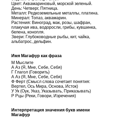
Цвет: Аквамариновый, морской зеленый.
День: Четверг, Пятница.
Металл: Редкоземельные металлы, платина.
Минерал: Топаз, аквамарин.
Растения: Виноград, мак, розы, шафран,
плакучая ива, водоросли, грибы, кувшинка,
белена, конопля.
Звери: Глубоководные рыбы, кит, чайка,
альбатрос, дельфин.
Имя Магафур как фраза
М Мыслите
А Аз (Я, Мне, Себе, Себя)
Г Глагол (Говорить)
А Аз (Я, Мне, Себе, Себя)
Ф Ферт (Смысл слова сочетает понятия:
Вертел, Ось Мира, Основа, Исток)
У Ук (Оук, Указ, Указывать, Приказывать)
Р Рцы (Реки, Говори, Изречения)
Интерпретация значения букв имени
Магафур