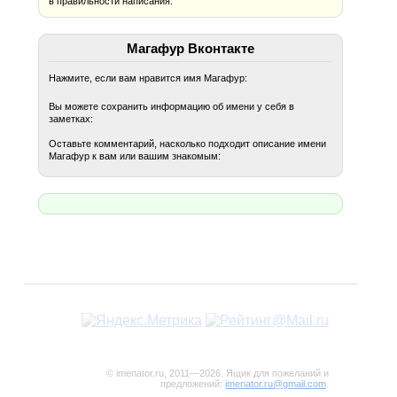
в правильности написания.
Магафур Вконтакте
Нажмите, если вам нравится имя Магафур:
Вы можете сохранить информацию об имени у себя в
заметках:
Оставьте комментарий, насколько подходит описание имени
Магафур к вам или вашим знакомым:
© imenator.ru, 2011—2026. Ящик для пожеланий и
предложений:
imenator.ru@gmail.com
.