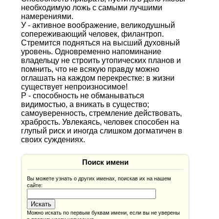
необходимую ложь с самыми лучшими
намерениями.
У - активное воображение, великодушный
сопереживающий человек, филантроп.
Стремится подняться на высший духовный
уровень. Одновременно напоминание
владельцу не строить утопических планов и
помнить, что не всякую правду можно
оглашать на каждом перекрестке: в жизни
существует непроизносимое!
Р - способность не обманываться
видимостью, а вникать в существо;
самоуверенность, стремление действовать,
храбрость. Увлекаясь, человек способен на
глупый риск и иногда слишком догматичен в
своих суждениях.
Поиск имени
Вы можете узнать о других именах, поискав их на нашем
сайте:
Можно искать по первым буквам имени, если вы не уверены