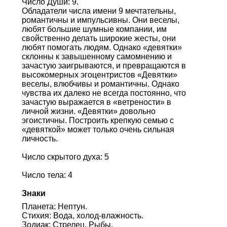
Число Души: 9.
Обладатели числа имени 9 мечтательны,
романтичны и импульсивны. Они веселы,
любят большие шумные компании, им
свойственно делать широкие жесты, они
любят помогать людям. Однако «девятки»
склонны к завышенному самомнению и
зачастую заигрываются, и превращаются в
высокомерных эгоцентристов «Девятки»
веселы, влюбчивы и романтичны. Однако
чувства их далеко не всегда постоянно, что
зачастую выражается в «ветрености» в
личной жизни. «Девятки» довольно
эгоистичны. Построить крепкую семью с
«девяткой» может только очень сильная
личность.
Число скрытого духа: 5
Число тела: 4
Знаки
Планета: Нептун.
Стихия: Вода, холод-влажность.
Зодиак: Стрелец, Рыбы.