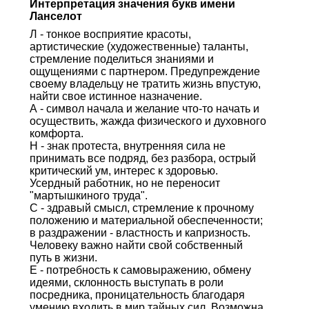
Интерпретация значения букв имени
Ланселот
Л - тонкое восприятие красоты,
артистические (художественные) таланты,
стремление поделиться знаниями и
ощущениями с партнером. Предупреждение
своему владельцу не тратить жизнь впустую,
найти свое истинное назначение.
А - символ начала и желание что-то начать и
осуществить, жажда физического и духовного
комфорта.
Н - знак протеста, внутренняя сила не
принимать все подряд, без разбора, острый
критический ум, интерес к здоровью.
Усердный работник, но не переносит
"мартышкиного труда".
С - здравый смысл, стремление к прочному
положению и материальной обеспеченности;
в раздражении - властность и капризность.
Человеку важно найти свой собственный
путь в жизни.
Е - потребность к самовыражению, обмену
идеями, склонность выступать в роли
посредника, проницательность благодаря
умению входить в мир тайных сил. Возможна