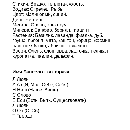
Стихия: Воздух, теплота-сухость.
Зодиак: Стрелец, Рыбы.
Цвет: Малиновый, синий.
День: Четверг.
Металл: Олово, электрум.
Минерал: Сапфир, берилл, гиацинт.
Растения: Базилик, лаванда, фиалка, дуб,
груша, яблоня, мята, каштан, корица, жасмин,
райское яблоко, абрикос, эвкалипт.
Звери: Олень, слон, овца, ласточка, пеликан,
куропатка, павлин, дельфин.
Имя Ланселот как фраза
Л Люди
А Аз (Я, Мне, Себе, Себя)
Н Наш (Наше, Ваше)
С Слово
Е Еси (Есть, Быть, Существовать)
Л Люди
О Он (О, Об)
Т Твердо