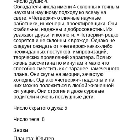
Число Души: 4.
Обладатели числа имени 4 склонны к точным
наукам и научному подходу ко всему на
свете. «Четверки» отличные научные
работники, инженеры, проектировщики. Они
стабильны, надежны и добросовестны. Их
уважают друзья и коллеги. «Четверки» редко
ссорятся и не склонны к вражде. Однако не
следует ожидать от «четверок» каких-либо
неожиданных поступков, импровизаций,
творческих проявлений характера. Вся их
жизнь рассчитана по минутам и мало что
способно сместить их с заранее намеченного
плана. Они скупы на эмоции, зачастую
холодны. Однако «четверки» надежны и на
них можно положиться в любой жизненной
ситуации. Они строгие и даже суровые
родители и очень послушные дети.
Число скрытого духа: 5
Число тела: 8
Знаки
Планета: Юпитер.