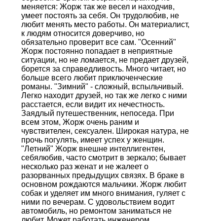
меняется: Жорж так же весел и находчив,
умеет постоять за себя. Он трудолюбив, не
любит менять место работы. Он материалист,
к людям относится доверчиво, но
обязательно проверит все сам. "Осенний"
Жорж постоянно попадает в неприятные
ситуации, но не ломается, не предает друзей,
борется за справедливость. Много читает, но
больше всего любит приключенческие
романы. "Зимний" - сложный, вспыльчивый.
Легко находит друзей, но так же легко с ними
расстается, если видит их нечестность.
Заядлый путешественник, непоседа. При
всем этом, Жорж очень раним и
чувствителен, сексуален. Широкая натура, не
прочь погулять, имеет успех у женщин.
"Летний" Жорж внешне интеллигентен,
себялюбив, часто смотрит в зеркало; бывает
несколько раз женат и не жалеет о
разорванных предыдущих связях. В браке в
основном рождаются мальчики. Жорж любит
собак и уделяет им много внимания, гуляет с
ними по вечерам. С удовольствием водит
автомобиль, но ремонтом заниматься не
любит. Может работать инженером,