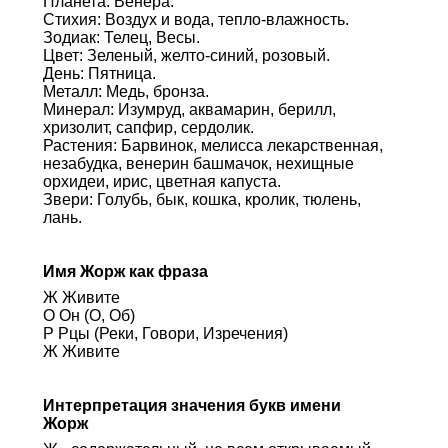
Планета: Венера.
Стихия: Воздух и вода, тепло-влажность.
Зодиак: Телец, Весы.
Цвет: Зеленый, желто-синий, розовый.
День: Пятница.
Металл: Медь, бронза.
Минерал: Изумруд, аквамарин, берилл,
хризолит, сапфир, сердолик.
Растения: Барвинок, мелисса лекарственная,
незабудка, венерин башмачок, нехищные
орхидеи, ирис, цветная капуста.
Звери: Голубь, бык, кошка, кролик, тюлень,
лань.
Имя Жорж как фраза
Ж Живите
О Он (О, Об)
Р Рцы (Реки, Говори, Изречения)
Ж Живите
Интерпретация значения букв имени
Жорж