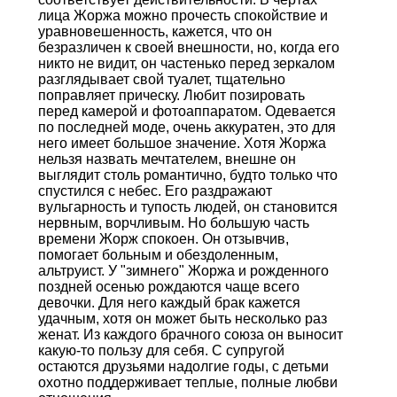
лица Жоржа можно прочесть спокойствие и
уравновешенность, кажется, что он
безразличен к своей внешности, но, когда его
никто не видит, он частенько перед зеркалом
разглядывает свой туалет, тщательно
поправляет прическу. Любит позировать
перед камерой и фотоаппаратом. Одевается
по последней моде, очень аккуратен, это для
него имеет большое значение. Хотя Жоржа
нельзя назвать мечтателем, внешне он
выглядит столь романтично, будто только что
спустился с небес. Его раздражают
вульгарность и тупость людей, он становится
нервным, ворчливым. Но большую часть
времени Жорж спокоен. Он oтзывчив,
помогает больным и обездоленным,
альтруист. У "зимнего" Жоржа и рожденного
поздней осенью рождаются чаще всего
девочки. Для него каждый брак кажется
удачным, хотя он может быть несколько раз
женат. Из каждого брачного союза он выносит
какую-то пользу для себя. С супругой
остаются друзьями надолгие годы, с детьми
охотно поддерживает теплые, полные любви