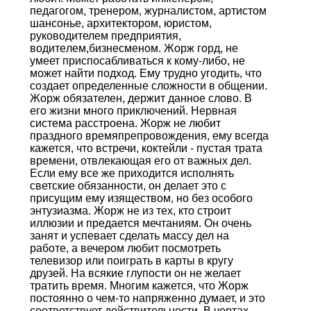
педагогом, тренером, журналистом, артистом
шансонье, архитектором, юристом,
руководителем предприятия,
вoдитeлeм,бизнесменом. Жорж горд, не
умеет приспосабливаться к кому-либо, не
может найти подход. Ему трудно угодить, что
создает определенные сложности в общении.
Жорж обязателен, держит данное слово. В
его жизни много приключений. Нервная
система расстроена. Жорж не любит
праздного времяпрепровождения, ему всегда
кажется, что встречи, коктейли - пустая трата
времени, отвлекающая его от важных дел.
Если ему все же приходится исполнять
светские обязанности, он делает это с
присущим ему изяществом, но без особого
энтузиазма. Жорж не из тех, кто строит
иллюзии и предается мечтаниям. Он очень
занят и успевает сделать массу дел на
работе, а вечером любит посмотреть
телевизор или поиграть в карты в кругу
друзей. На всякие глупости он не желает
тратить время. Многим кажется, что Жорж
постоянно о чем-то напряженно думает, и это
соответствует действительности. В чертах