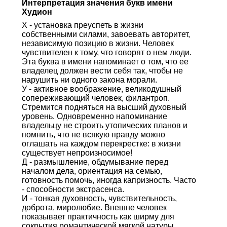
Интерпретация значения букв имени
Худион
Х - установка преуспеть в жизни
собственными силами, завоевать авторитет,
независимую позицию в жизни. Человек
чувствителен к тому, что говорят о нем люди.
Эта буква в имени напоминает о том, что ее
владелец должен вести себя так, чтобы не
нарушить ни одного закона морали.
У - активное воображение, великодушный
сопереживающий человек, филантроп.
Стремится подняться на высший духовный
уровень. Одновременно напоминание
владельцу не строить утопических планов и
помнить, что не всякую правду можно
оглашать на каждом перекрестке: в жизни
существует непроизносимое!
Д - размышление, обдумывание перед
началом дела, ориентация на семью,
готовность помочь, иногда капризность. Часто
- способности экстрасенса.
И - тонкая духовность, чувствительность,
доброта, миролюбие. Внешне человек
показывает практичность как ширму для
сокрытия романтической мягкой натуры.