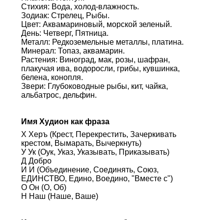
Стихия: Вода, холод-влажность.
Зодиак: Стрелец, Рыбы.
Цвет: Аквамариновый, морской зеленый.
День: Четверг, Пятница.
Металл: Редкоземельные металлы, платина.
Минерал: Топаз, аквамарин.
Растения: Виноград, мак, розы, шафран,
плакучая ива, водоросли, грибы, кувшинка,
белена, конопля.
Звери: Глубоководные рыбы, кит, чайка,
альбатрос, дельфин.
Имя Худион как фраза
Х Херъ (Крест, Перекрестить, Зачеркивать
крестом, Вымарать, Вычеркнуть)
У Ук (Оук, Указ, Указывать, Приказывать)
Д Добро
И И (Объединение, Соединять, Союз,
ЕДИНСТВО, Едино, Воедино, "Вместе с")
О Он (О, Об)
Н Наш (Наше, Ваше)