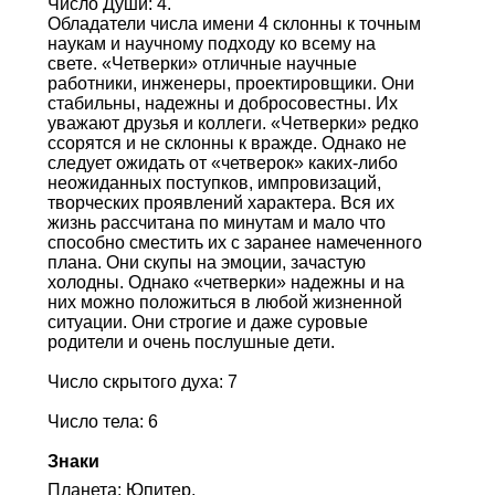
Число Души: 4.
Обладатели числа имени 4 склонны к точным
наукам и научному подходу ко всему на
свете. «Четверки» отличные научные
работники, инженеры, проектировщики. Они
стабильны, надежны и добросовестны. Их
уважают друзья и коллеги. «Четверки» редко
ссорятся и не склонны к вражде. Однако не
следует ожидать от «четверок» каких-либо
неожиданных поступков, импровизаций,
творческих проявлений характера. Вся их
жизнь рассчитана по минутам и мало что
способно сместить их с заранее намеченного
плана. Они скупы на эмоции, зачастую
холодны. Однако «четверки» надежны и на
них можно положиться в любой жизненной
ситуации. Они строгие и даже суровые
родители и очень послушные дети.
Число скрытого духа: 7
Число тела: 6
Знаки
Планета: Юпитер.