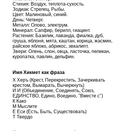
Стихия: Воздух, теплота-сухость.
Зодиак: Стрелец, Рыбы.
Цвет: Малиновый, синий.
День: Четверг.
Металл: Олово, электрум.
Минерал: Сапфир, берилл, гиацинт.
Растения: Базилик, лаванда, фиалка, дуб,
груша, яблоня, мята, каштан, корица, жасмин,
райское яблоко, абрикос, эвкалипт.
Звери: Олень, слон, овца, ласточка, пеликан,
куропатка, павлин, дельфин.
Имя Хикмет как фраза
Х Херъ (Крест, Перекрестить, Зачеркивать
крестом, Вымарать, Вычеркнуть)
И И (Объединение, Соединять, Союз,
ЕДИНСТВО, Едино, Воедино, "Вместе с")
К Како
М Мыслите
Е Еси (Есть, Быть, Существовать)
Т Твердо