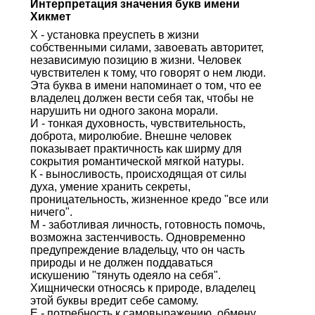
Интерпретация значения букв имени
Хикмет
Х - установка преуспеть в жизни
собственными силами, завоевать авторитет,
независимую позицию в жизни. Человек
чувствителен к тому, что говорят о нем люди.
Эта буква в имени напоминает о том, что ее
владелец должен вести себя так, чтобы не
нарушить ни одного закона морали.
И - тонкая духовность, чувствительность,
доброта, миролюбие. Внешне человек
показывает практичность как ширму для
сокрытия романтической мягкой натуры.
К - выносливость, происходящая от силы
духа, умение хранить секреты,
проницательность, жизненное кредо "все или
ничего".
М - заботливая личность, готовность помочь,
возможна застенчивость. Одновременно
предупреждение владельцу, что он часть
природы и не должен поддаваться
искушению "тянуть одеяло на себя".
Хищнически относясь к природе, владелец
этой буквы вредит себе самому.
Е - потребность к самовыражению, обмену