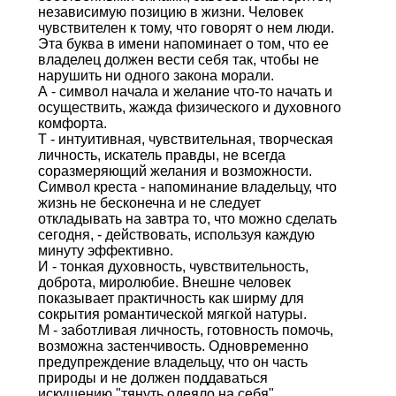
независимую позицию в жизни. Человек
чувствителен к тому, что говорят о нем люди.
Эта буква в имени напоминает о том, что ее
владелец должен вести себя так, чтобы не
нарушить ни одного закона морали.
А - символ начала и желание что-то начать и
осуществить, жажда физического и духовного
комфорта.
Т - интуитивная, чувствительная, творческая
личность, искатель правды, не всегда
соразмеряющий желания и возможности.
Символ креста - напоминание владельцу, что
жизнь не бесконечна и не следует
откладывать на завтра то, что можно сделать
сегодня, - действовать, используя каждую
минуту эффективно.
И - тонкая духовность, чувствительность,
доброта, миролюбие. Внешне человек
показывает практичность как ширму для
сокрытия романтической мягкой натуры.
М - заботливая личность, готовность помочь,
возможна застенчивость. Одновременно
предупреждение владельцу, что он часть
природы и не должен поддаваться
искушению "тянуть одеяло на себя".