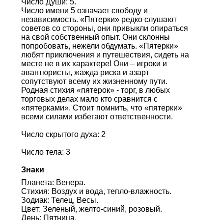
Число Души: 5.
Число имени 5 означает свободу и
независимость. «Пятерки» редко слушают
советов со стороны, они привыкли опираться
на свой собственный опыт. Они склонны
попробовать, нежели обдумать. «Пятерки»
любят приключения и путешествия, сидеть на
месте не в их характере! Они – игроки и
авантюристы, жажда риска и азарт
сопутствуют всему их жизненному пути.
Родная стихия «пятерок» - торг, в любых
торговых делах мало кто сравнится с
«пятерками». Стоит помнить, что «пятерки»
всеми силами избегают ответственности.
Число скрытого духа: 2
Число тела: 3
Знаки
Планета: Венера.
Стихия: Воздух и вода, тепло-влажность.
Зодиак: Телец, Весы.
Цвет: Зеленый, желто-синий, розовый.
День: Пятница.