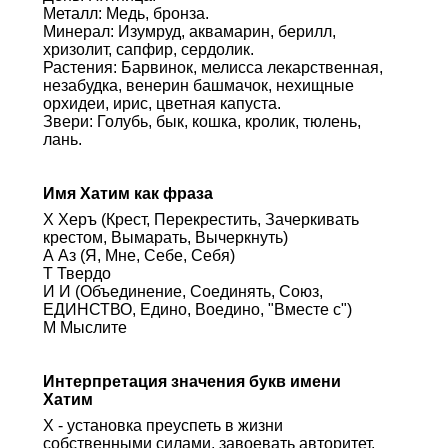
Металл: Медь, бронза.
Минерал: Изумруд, аквамарин, берилл,
хризолит, сапфир, сердолик.
Растения: Барвинок, мелисса лекарственная,
незабудка, венерин башмачок, нехищные
орхидеи, ирис, цветная капуста.
Звери: Голубь, бык, кошка, кролик, тюлень,
лань.
Имя Хатим как фраза
Х Херъ (Крест, Перекрестить, Зачеркивать
крестом, Вымарать, Вычеркнуть)
А Аз (Я, Мне, Себе, Себя)
Т Твердо
И И (Объединение, Соединять, Союз,
ЕДИНСТВО, Едино, Воедино, "Вместе с")
М Мыслите
Интерпретация значения букв имени
Хатим
Х - установка преуспеть в жизни
собственными силами, завоевать авторитет,