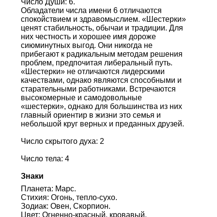
Число Души: 6.
Обладатели числа имени 6 отличаются
спокойствием и здравомыслием. «Шестерки»
ценят стабильность, обычаи и традиции. Для
них честность и хорошее имя дороже
сиюминутных выгод. Они никогда не
прибегают к радикальным методам решения
проблем, предпочитая либеральный путь.
«Шестерки» не отличаются лидерскими
качествами, однако являются способными и
старательными работниками. Встречаются
высокомерные и самодовольные
«шестерки», однако для большинства из них
главный ориентир в жизни это семья и
небольшой круг верных и преданных друзей.
Число скрытого духа: 2
Число тела: 4
Знаки
Планета: Марс.
Стихия: Огонь, тепло-сухо.
Зодиак: Овен, Скорпион.
Цвет: Огненно-красный, кровавый,