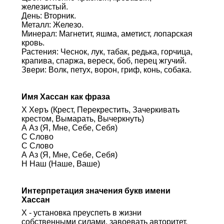
железистый.
День: Вторник.
Металл: Железо.
Минерал: Магнетит, яшма, аметист, лопарская
кровь.
Растения: Чеснок, лук, табак, редька, горчица,
крапива, спаржа, вереск, боб, перец жгучий.
Звери: Волк, петух, ворон, гриф, конь, собака.
Имя Хассан как фраза
Х Херъ (Крест, Перекрестить, Зачеркивать
крестом, Вымарать, Вычеркнуть)
А Аз (Я, Мне, Себе, Себя)
С Слово
С Слово
А Аз (Я, Мне, Себе, Себя)
Н Наш (Наше, Ваше)
Интерпретация значения букв имени
Хассан
Х - установка преуспеть в жизни
собственными силами, завоевать авторитет,