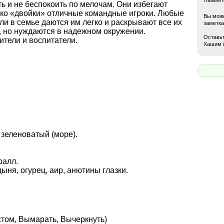
ь и не беспокоить по мелочам. Они избегают
ако «двойки» отличные командные игроки. Любые
Вы може
ли в семье даются им легко и раскрывают все их
заметка
 но нуждаются в надежном окружении.
Оставьт
ители и воспитатели.
Хашим 
 зеленоватый (море).
ралл.
дыня, огурец, аир, анютины глазки.
стом, Вымарать, Вычеркнуть)