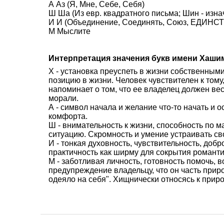
А Аз (Я, Мне, Себе, Себя)
Ш Ша (Из евр. квадратного письма; Шин - изна
И И (Объединение, Соединять, Союз, ЕДИНСТВ
М Мыслите
Интерпретация значения букв имени Хаши
Х - установка преуспеть в жизни собственным
позицию в жизни. Человек чувствителен к тому,
напоминает о том, что ее владелец должен вес
морали.
А - символ начала и желание что-то начать и 
комфорта.
Ш - внимательность к жизни, способность по 
ситуацию. Скромность и умение устраивать св
И - тонкая духовность, чувствительность, доб
практичность как ширму для сокрытия романти
М - заботливая личность, готовность помочь,
предупреждение владельцу, что он часть прир
одеяло на себя". Хищнически относясь к приро