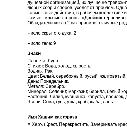
душевной организацией, их лучше не тревожит
любых ссор и споров, уходят от проблем. Одн
совместные действия, в рабочем коллективе и
самые сильные стороны. «Двойки» терпеливы,
Обладатели числа 2 как правило отличные род
Число скрытого духа: 2
Число тела: 9
Знаки
Планета: Луна.
Стихия: Вода, холод, сырость.
Зодиак: Рак.
Цвет: Белый, серебряный, русый, желтоватый,
День: Понедельник.
Металл: Серебро.
Минерал: Селенит, марказит, берилл, белый ко
Растения: Лилия, кувшинка, капуста, василек, 
Звери: Сова, гусь, утка, краб, жаба, лань.
Имя Хашим как фраза
Х Херъ (Крест, Перекрестить, Зачеркивать кре