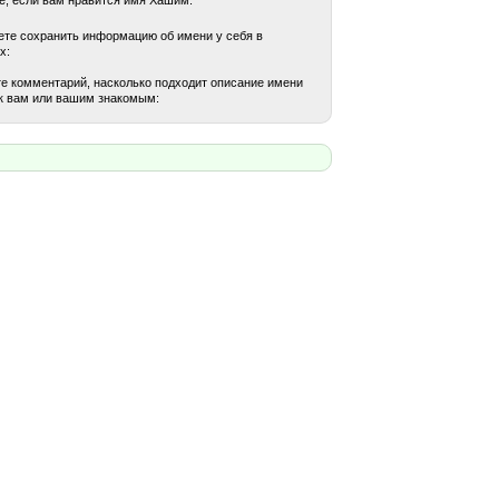
те сохранить информацию об имени у себя в
х:
е комментарий, насколько подходит описание имени
к вам или вашим знакомым: