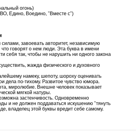
чальный огонь)
О, Едино, Воедино, "Вместе с")
м
и силами, завоевать авторитет, независимую
 что говорят о нем люди. Эта буква в имени
ти себя так, чтобы не нарушить ни одного закона
осуществить, жажда физического и духовного
малейшему намеку, шепоту, шороху оценивать
ои дела по-тихому. Развитое чувство юмора.
рота, миролюбие. Внешне человек показывает
ческой мягкой натуры.
 возможна застенчивость. Одновременно
оды и не должен поддаваться искушению "тянуть
де, владелец этой буквы вредит себе самому.