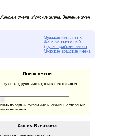
.
Женские имена
.
Мужские имена
. Значение имен.
Мужские имена на Х
Женские имена на Х
Другие арабские имена
Мужские арабские имена
Поиск имени
те узнать о других именах, поискав их на нашем
скать по первым буквам имени, если вы не уверены в
ности написания.
Хашим Вконтакте
, если вам нравится имя Хашим: