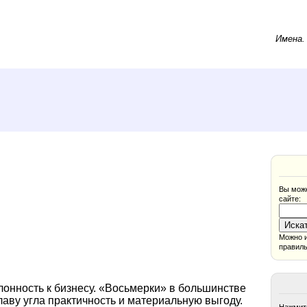
Имена
Вы може
сайте:
Можно и
правиль
лонность к бизнесу. «Восьмерки» в большинстве
лаву угла практичность и материальную выгоду.
Нажмите