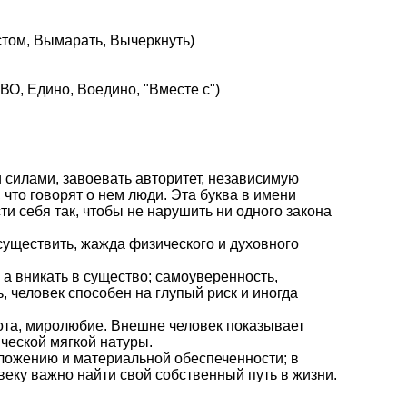
стом, Вымарать, Вычеркнуть)
О, Едино, Воедино, "Вместе с")
и силами, завоевать авторитет, независимую
 что говорят о нем люди. Эта буква в имени
ти себя так, чтобы не нарушить ни одного закона
осуществить, жажда физического и духовного
 а вникать в существо; самоуверенность,
, человек способен на глупый риск и иногда
рота, миролюбие. Внешне человек показывает
ческой мягкой натуры.
оложению и материальной обеспеченности; в
веку важно найти свой собственный путь в жизни.