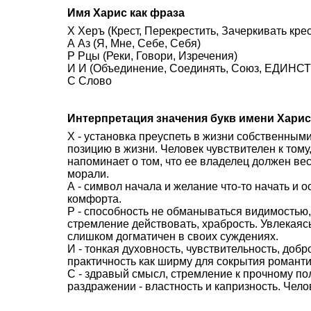
Имя Харис как фраза
Х Херъ (Крест, Перекрестить, Зачеркивать кре
А Аз (Я, Мне, Себе, Себя)
Р Рцы (Реки, Говори, Изречения)
И И (Объединение, Соединять, Союз, ЕДИНСТВ
С Слово
Интерпретация значения букв имени Харис
Х - установка преуспеть в жизни собственным
позицию в жизни. Человек чувствителен к тому,
напоминает о том, что ее владелец должен вес
морали.
А - символ начала и желание что-то начать и 
комфорта.
Р - способность не обманываться видимостью,
стремление действовать, храбрость. Увлекаясь
слишком догматичен в своих суждениях.
И - тонкая духовность, чувствительность, доб
практичность как ширму для сокрытия романти
С - здравый смысл, стремление к прочному п
раздражении - властность и капризность. Чело