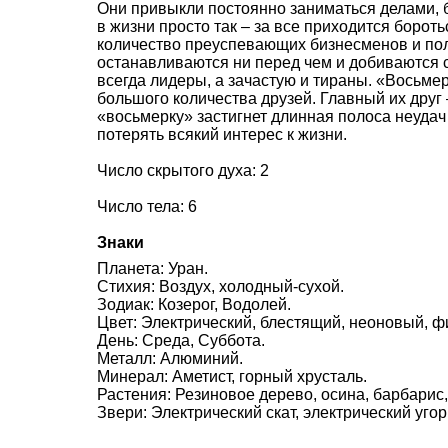
Они привыкли постоянно заниматься делами, б
в жизни просто так – за все приходится боро
количество преуспевающих бизнесменов и пол
останавливаются ни перед чем и добиваются 
всегда лидеры, а зачастую и тираны. «Восьмер
большого количества друзей. Главный их друг 
«восьмерку» застигнет длинная полоса неудач
потерять всякий интерес к жизни.
Число скрытого духа: 2
Число тела: 6
Знаки
Планета: Уран.
Стихия: Воздух, холодный-сухой.
Зодиак: Козерог, Водолей.
Цвет: Электрический, блестящий, неоновый, ф
День: Среда, Суббота.
Металл: Алюминий.
Минерал: Аметист, горный хрусталь.
Растения: Резиновое дерево, осина, барбарис,
Звери: Электрический скат, электрический угор