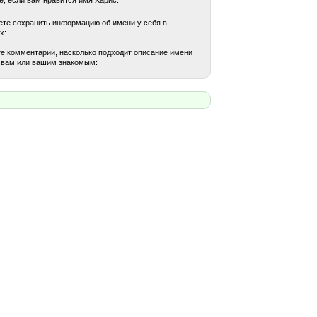
те сохранить информацию об имени у себя в
х:
е комментарий, насколько подходит описание имени
 вам или вашим знакомым: