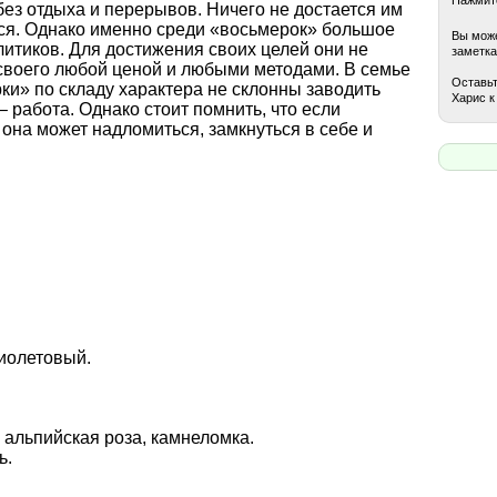
ез отдыха и перерывов. Ничего не достается им
ться. Однако именно среди «восьмерок» большое
Вы може
итиков. Для достижения своих целей они не
заметка
своего любой ценой и любыми методами. В семье
Оставьт
ки» по складу характера не склонны заводить
Харис к
– работа. Однако стоит помнить, что если
 она может надломиться, замкнуться в себе и
иолетовый.
 альпийская роза, камнеломка.
ь.