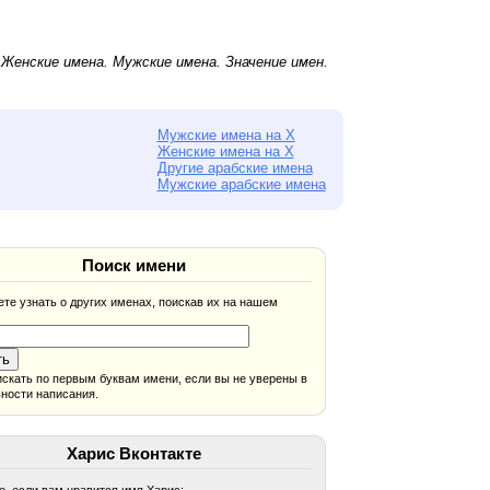
.
Женские имена
.
Мужские имена
. Значение имен.
Мужские имена на Х
Женские имена на Х
Другие арабские имена
Мужские арабские имена
Поиск имени
те узнать о других именах, поискав их на нашем
скать по первым буквам имени, если вы не уверены в
ности написания.
Харис Вконтакте
, если вам нравится имя Харис: