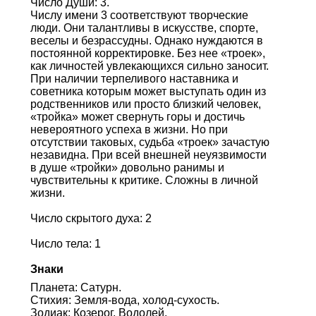
Число Души: 3.
Числу имени 3 соответствуют творческие
люди. Они талантливы в искусстве, спорте,
веселы и безрассудны. Однако нуждаются в
постоянной корректировке. Без нее «троек»,
как личностей увлекающихся сильно заносит.
При наличии терпеливого наставника и
советника которым может выступать один из
родственников или просто близкий человек,
«тройка» может свернуть горы и достичь
невероятного успеха в жизни. Но при
отсутствии таковых, судьба «троек» зачастую
незавидна. При всей внешней неуязвимости
в душе «тройки» довольно ранимы и
чувствительны к критике. Сложны в личной
жизни.
Число скрытого духа: 2
Число тела: 1
Знаки
Планета: Сатурн.
Стихия: Земля-вода, холод-сухость.
Зодиак: Козерог, Водолей.