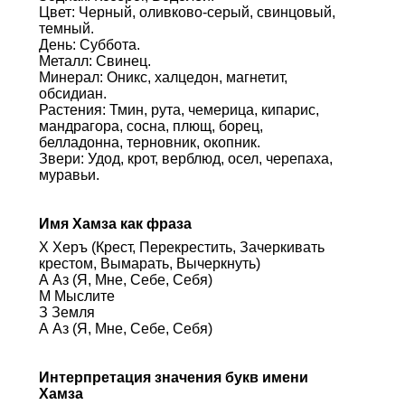
Цвет: Черный, оливково-серый, свинцовый,
темный.
День: Суббота.
Металл: Свинец.
Минерал: Оникс, халцедон, магнетит,
обсидиан.
Растения: Тмин, рута, чемерица, кипарис,
мандрагора, сосна, плющ, борец,
белладонна, терновник, окопник.
Звери: Удод, крот, верблюд, осел, черепаха,
муравьи.
Имя Хамза как фраза
Х Херъ (Крест, Перекрестить, Зачеркивать
крестом, Вымарать, Вычеркнуть)
А Аз (Я, Мне, Себе, Себя)
М Мыслите
З Земля
А Аз (Я, Мне, Себе, Себя)
Интерпретация значения букв имени
Хамза