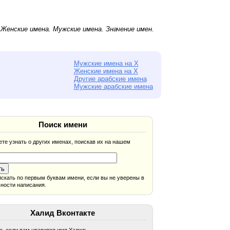
.
Женские имена
.
Мужские имена
. Значение имен.
Мужские имена на Х
Женские имена на Х
Другие арабские имена
Мужские арабские имена
Поиск имени
те узнать о других именах, поискав их на нашем
скать по первым буквам имени, если вы не уверены в
ности написания.
Халид Вконтакте
, если вам нравится имя Халид: