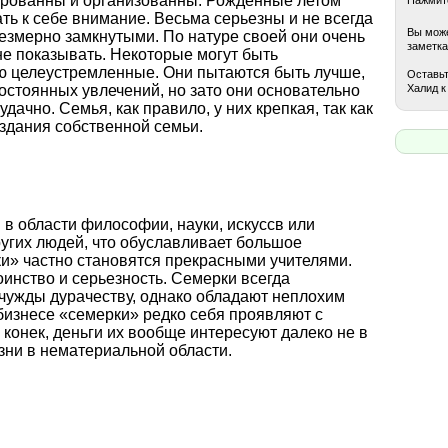
рованны и организованны. Рожденные летом
ть к себе внимание. Весьма серьезны и не всегда
Вы може
резмерно замкнутыми. По натуре своей они очень
заметка
не показывать. Некоторые могут быть
ю целеустремленные. Они пытаются быть лучше,
Оставьт
Халид к
т постоянных увлечений, но зато они основательно
дачно. Семья, как правило, у них крепкая, так как
оздания собственной семьи.
в области философии, науки, искуссв или
угих людей, что обуславливает большое
ки» частно становятся прекрасными учителями.
оинство и серьезность. Семерки всегда
 чужды дурачеству, однако обладают неплохим
бизнесе «семерки» редко себя проявляют с
конек, деньги их вообще интересуют далеко не в
зни в нематериальной области.