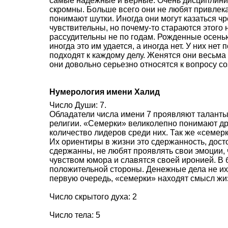
самые надежные и верные. Очень дисциплини
скромны. Больше всего они не любят привлека
понимают шутки. Иногда они могут казаться ч
чувствительны, но почему-то стараются этого 
рассудительны не по годам. Рожденные осень
иногда это им удается, а иногда нет. У них не
подходят к каждому делу. Женятся они весьма у
они довольно серьезно относятся к вопросу с
Нумерология имени Халид
Число Души: 7.
Обладатели числа имени 7 проявляют таланты 
религии. «Семерки» великолепно понимают др
количество лидеров среди них. Так же «семер
Их ориентиры в жизни это сдержанность, дост
сдержанны, не любят проявлять свои эмоции,
чувством юмора и славятся своей иронией. В 
положительной стороны. Денежные дела не их 
первую очередь, «семерки» находят смысл жи
Число скрытого духа: 2
Число тела: 5