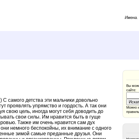
Имена
Вы може
сайте:
) С самого детства эти мальчики довольно
ут проявлять упрямство и гордость. А так они
Можно и
я свою цель, иногда могут себя доводить до
правиль
тывать свои силы. Им нравится быть в гуще
оровью. Также им очень нравится сам дух
 они немного беспокойны, их внимание с одного
денные зимой самые преданные друзья. Они
Нажмите