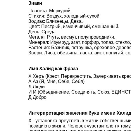
Знаки
Планета: Меркурий.
Стихия: Воздух, холодный-сухой.
Зодиак: Близнецы, Дева.
Цвет: Пестрый, изменчивый, смешанный.
День: Среда.
Металл: Ртуть, висмут, полупроводники.
Минерал: Изумруд, агат, порфир, топаз, стекло
Растения: Базилик, петрушка, ореховое дерево
Звери: Лиса, обезьяна, ласка, аист, попугай, с
Имя Халид как фраза
Х Херъ (Крест, Перекрестить, Зачеркивать кре
А Аз (Я, Мне, Себе, Себя)
Л Люди
И И (Объединение, Соединять, Союз, ЕДИНСТВ
Д Добро
Интерпретация значения букв имени Хали
Х - установка преуспеть в жизни собственным
позицию в жизни. Человек чувствителен к тому,