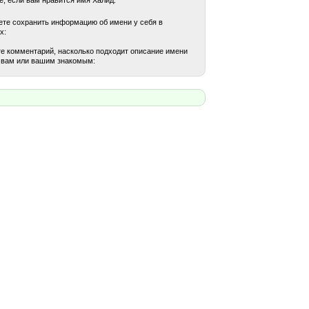
те сохранить информацию об имени у себя в
х:
е комментарий, насколько подходит описание имени
 вам или вашим знакомым: