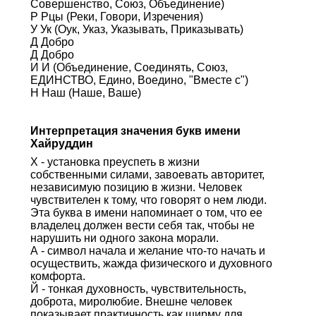
Совершенство, Союз, Объединение)
Р Рцы (Реки, Говори, Изречения)
У Ук (Оук, Указ, Указывать, Приказывать)
Д Добро
Д Добро
И И (Объединение, Соединять, Союз,
ЕДИНСТВО, Едино, Воедино, "Вместе с")
Н Наш (Наше, Ваше)
Интерпретация значения букв имени
Хайруддин
Х - установка преуспеть в жизни
собственными силами, завоевать авторитет,
независимую позицию в жизни. Человек
чувствителен к тому, что говорят о нем люди.
Эта буква в имени напоминает о том, что ее
владелец должен вести себя так, чтобы не
нарушить ни одного закона морали.
А - символ начала и желание что-то начать и
осуществить, жажда физического и духовного
комфорта.
Й - тонкая духовность, чувствительность,
доброта, миролюбие. Внешне человек
показывает практичность как ширму для