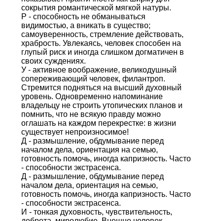
сокрытия романтической мягкой натуры.
Р - способность не обманываться
видимостью, а вникать в существо;
самоуверенность, стремление действовать,
храбрость. Увлекаясь, человек способен на
глупый риск и иногда слишком догматичен в
своих суждениях.
У - активное воображение, великодушный
сопереживающий человек, филантроп.
Стремится подняться на высший духовный
уровень. Одновременно напоминание
владельцу не строить утопических планов и
помнить, что не всякую правду можно
оглашать на каждом перекрестке: в жизни
существует непроизносимое!
Д - размышление, обдумывание перед
началом дела, ориентация на семью,
готовность помочь, иногда капризность. Часто
- способности экстрасенса.
Д - размышление, обдумывание перед
началом дела, ориентация на семью,
готовность помочь, иногда капризность. Часто
- способности экстрасенса.
И - тонкая духовность, чувствительность,
доброта, миролюбие. Внешне человек