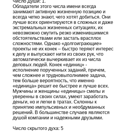
Число Души: 1.
Обладатели этого числа имени всегда
занимают активную жизненную позицию и
всегда четко знают, чего хотят добиться. Они
лучше всех ориентируются в сложных и даже
экстремальных жизненных ситуациях, их
невозможно смутить резко изменившимися
обстоятельствами или застать врасплох
сложностями. Однако «долгоиграющие»
проекты не их конек – быстро теряют интерес
к делу и выпускают нити из своих рук, что
автоматически вычеркивает их из числа
деловых людей. Конек «единиц» -
исполнение порученных заданий, причем,
чем сложнее и трудновыполнимее задача,
тем больше вероятность, что именно
«единица» решит ее быстрее и лучше всех.
Мужчины и женщины «единицы» смелы и
уверенны в своих силах, умеют заработать
деньги, но и легки в тратах. Склонны к
принятию импульсивных и необдуманных
решений. В большинстве случаев являются
душой компании и надежными друзьями.
Число скрытого духа: 5