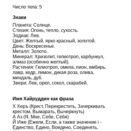
Число тела: 5
Знаки
Планета: Солнце.
Стихия: Огонь, тепло, сухость.
Зодиак: Лев.
Цвет: Желтый, ярко красный, золотой.
День: Воскресенье.
Металл: Золото.
Минерал: Хризолит, гелиотроп, карбункул,
алмаз (особенно желтый).
Растения: Гелиотроп, омела, пион, имбирь,
лавр, кедр, лимон, дикая роза, олива,
миндаль, дуб.
Звери: Лев, орел, сокол, скарабей.
Имя Хайруддин как фраза
Х Херъ (Крест, Перекрестить, Зачеркивать
крестом, Вымарать, Вычеркнуть)
А Аз (Я, Мне, Себе, Себя)
Й Иже (Ежели, Если, а также значение i -
Единство, Едино, Воедино, Соединять,