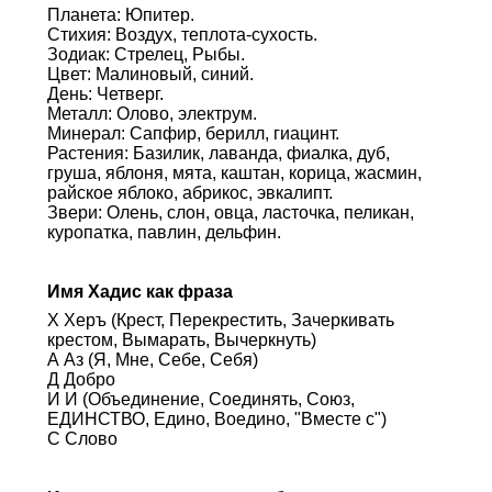
Планета: Юпитер.
Стихия: Воздух, теплота-сухость.
Зодиак: Стрелец, Рыбы.
Цвет: Малиновый, синий.
День: Четверг.
Металл: Олово, электрум.
Минерал: Сапфир, берилл, гиацинт.
Растения: Базилик, лаванда, фиалка, дуб,
груша, яблоня, мята, каштан, корица, жасмин,
райское яблоко, абрикос, эвкалипт.
Звери: Олень, слон, овца, ласточка, пеликан,
куропатка, павлин, дельфин.
Имя Хадис как фраза
Х Херъ (Крест, Перекрестить, Зачеркивать
крестом, Вымарать, Вычеркнуть)
А Аз (Я, Мне, Себе, Себя)
Д Добро
И И (Объединение, Соединять, Союз,
ЕДИНСТВО, Едино, Воедино, "Вместе с")
С Слово