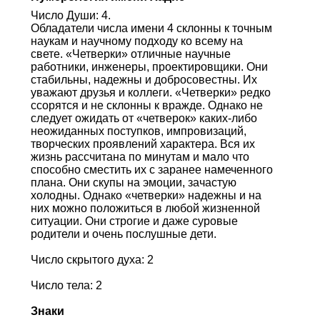
Число Души: 4.
Обладатели числа имени 4 склонны к точным
наукам и научному подходу ко всему на
свете. «Четверки» отличные научные
работники, инженеры, проектировщики. Они
стабильны, надежны и добросовестны. Их
уважают друзья и коллеги. «Четверки» редко
ссорятся и не склонны к вражде. Однако не
следует ожидать от «четверок» каких-либо
неожиданных поступков, импровизаций,
творческих проявлений характера. Вся их
жизнь рассчитана по минутам и мало что
способно сместить их с заранее намеченного
плана. Они скупы на эмоции, зачастую
холодны. Однако «четверки» надежны и на
них можно положиться в любой жизненной
ситуации. Они строгие и даже суровые
родители и очень послушные дети.
Число скрытого духа: 2
Число тела: 2
Знаки