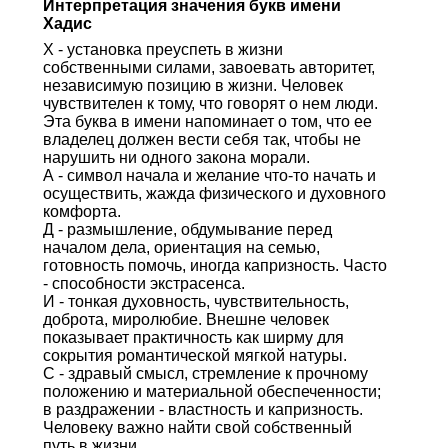
Интерпретация значения букв имени
Хадис
Х - установка преуспеть в жизни
собственными силами, завоевать авторитет,
независимую позицию в жизни. Человек
чувствителен к тому, что говорят о нем люди.
Эта буква в имени напоминает о том, что ее
владелец должен вести себя так, чтобы не
нарушить ни одного закона морали.
А - символ начала и желание что-то начать и
осуществить, жажда физического и духовного
комфорта.
Д - размышление, обдумывание перед
началом дела, ориентация на семью,
готовность помочь, иногда капризность. Часто
- способности экстрасенса.
И - тонкая духовность, чувствительность,
доброта, миролюбие. Внешне человек
показывает практичность как ширму для
сокрытия романтической мягкой натуры.
С - здравый смысл, стремление к прочному
положению и материальной обеспеченности;
в раздражении - властность и капризность.
Человеку важно найти свой собственный
путь в жизни.