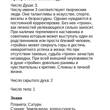
Число Души: 3.
Числу имени 3 соответствуют творческие
люди. Они талантливы в искусстве, спорте,
веселы и безрассудны. Однако нуждаются в
постоянной корректировке. Без нее «троек»,
как личностей увлекающихся сильно заносит.
При наличии терпеливого наставника и
советника которым может выступать один из
родственников или просто близкий человек,
«тройка» может свернуть горы и достичь
невероятного успеха в жизни. Но при
отсутствии таковых, судьба «троек» зачастую
незавидна. При всей внешней неуязвимости
в душе «тройки» довольно ранимы и
чувствительны к критике. Сложны в личной
жизни.
Число скрытого духа: 2
Число тела: 1
Знаки
Планета: Сатурн.
Стихия: Земля-вода, холод-сухость.