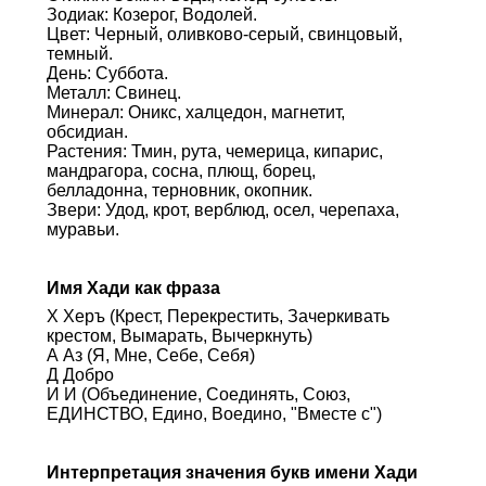
Зодиак: Козерог, Водолей.
Цвет: Черный, оливково-серый, свинцовый,
темный.
День: Суббота.
Металл: Свинец.
Минерал: Оникс, халцедон, магнетит,
обсидиан.
Растения: Тмин, рута, чемерица, кипарис,
мандрагора, сосна, плющ, борец,
белладонна, терновник, окопник.
Звери: Удод, крот, верблюд, осел, черепаха,
муравьи.
Имя Хади как фраза
Х Херъ (Крест, Перекрестить, Зачеркивать
крестом, Вымарать, Вычеркнуть)
А Аз (Я, Мне, Себе, Себя)
Д Добро
И И (Объединение, Соединять, Союз,
ЕДИНСТВО, Едино, Воедино, "Вместе с")
Интерпретация значения букв имени Хади