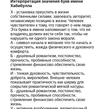
Интерпретация значения букв имени
Хабибулла
Х - установка преуспеть в жизни
собственными силами, завоевать авторитет,
независимую позицию в жизни. Человек
чувствителен к тому, что говорят о нем люди.
Эта буква в имени напоминает о том, что ее
владелец должен вести себя так, чтобы не
нарушить ни одного закона морали.
А - символ начала и желание что-то начать и
осуществить, жажда физического и духовного
комфорта.
Б - душевный романтизм, постоянство,
прочность, пробивные способности,
стремление фннансово обеспечить свою
жизнь.
И - тонкая духовность, чувствительность,
доброта, миролюбие. Внешне человек
показывает практичность как ширму для
сокрытия романтической мягкой натуры.
Б - душевный романтизм, постоянство,
прочность, пробивные способности,
стремление фннансово обеспечить свою
жизнь.
У - активное воображение, великодушный