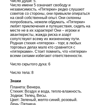
Число Души: 5.
Число имени 5 означает свободу и
независимость. «Пятерки» редко слушают
советов со стороны, они привыкли опираться
на свой собственный опыт. Они склонны
попробовать, нежели обдумать. «Пятерки»
любят приключения и путешествия, сидеть на
месте не в их характере! Они – игроки и
авантюристы, жажда риска и азарт
сопутствуют всему их жизненному пути.
Родная стихия «пятерок» - торг, в любых
торговых делах мало кто сравнится с
«пятерками». Стоит помнить, что «пятерки»
всеми силами избегают ответственности.
Число скрытого духа: 6
Число тела: 8
Знаки
Планета: Венера.
Стихия: Воздух и вода, тепло-влажность.
Зодиак: Телец, Весы.
Цвет: Зеленый, желто-синий, розовый.
День: Пятница.