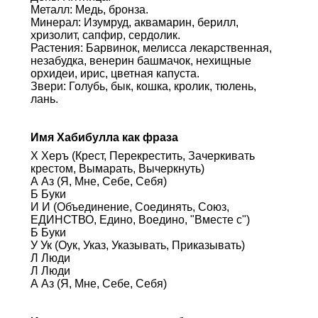
Металл: Медь, бронза.
Минерал: Изумруд, аквамарин, берилл,
хризолит, сапфир, сердолик.
Растения: Барвинок, мелисса лекарственная,
незабудка, венерин башмачок, нехищные
орхидеи, ирис, цветная капуста.
Звери: Голубь, бык, кошка, кролик, тюлень,
лань.
Имя Хабибулла как фраза
Х Херъ (Крест, Перекрестить, Зачеркивать
крестом, Вымарать, Вычеркнуть)
А Аз (Я, Мне, Себе, Себя)
Б Буки
И И (Объединение, Соединять, Союз,
ЕДИНСТВО, Едино, Воедино, "Вместе с")
Б Буки
У Ук (Оук, Указ, Указывать, Приказывать)
Л Люди
Л Люди
А Аз (Я, Мне, Себе, Себя)