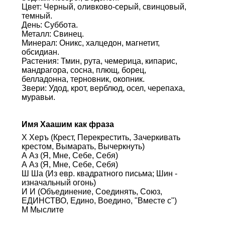
Цвет: Черный, оливково-серый, свинцовый,
темный.
День: Суббота.
Металл: Свинец.
Минерал: Оникс, халцедон, магнетит,
обсидиан.
Растения: Тмин, рута, чемерица, кипарис,
мандрагора, сосна, плющ, борец,
белладонна, терновник, окопник.
Звери: Удод, крот, верблюд, осел, черепаха,
муравьи.
Имя Хаашим как фраза
Х Херъ (Крест, Перекрестить, Зачеркивать
крестом, Вымарать, Вычеркнуть)
А Аз (Я, Мне, Себе, Себя)
А Аз (Я, Мне, Себе, Себя)
Ш Ша (Из евр. квадратного письма; Шин -
изначальный огонь)
И И (Объединение, Соединять, Союз,
ЕДИНСТВО, Едино, Воедино, "Вместе с")
М Мыслите