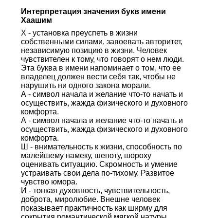
Интерпретация значения букв имени
Хаашим
Х - установка преуспеть в жизни
собственными силами, завоевать авторитет,
независимую позицию в жизни. Человек
чувствителен к тому, что говорят о нем люди.
Эта буква в имени напоминает о том, что ее
владелец должен вести себя так, чтобы не
нарушить ни одного закона морали.
А - символ начала и желание что-то начать и
осуществить, жажда физического и духовного
комфорта.
А - символ начала и желание что-то начать и
осуществить, жажда физического и духовного
комфорта.
Ш - внимательность к жизни, способность по
малейшему намеку, шепоту, шороху
оценивать ситуацию. Скромность и умение
устраивать свои дела по-тихому. Развитое
чувство юмора.
И - тонкая духовность, чувствительность,
доброта, миролюбие. Внешне человек
показывает практичность как ширму для
сокрытия романтической мягкой натуры.