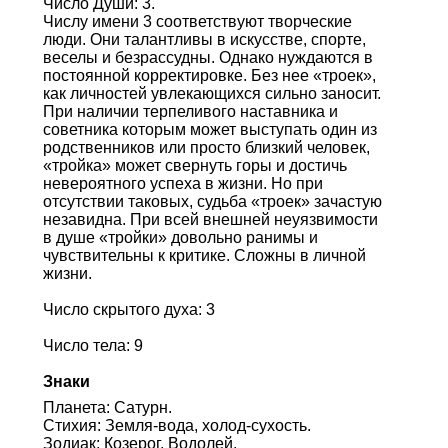
Число Души: 3.
Числу имени 3 соответствуют творческие
люди. Они талантливы в искусстве, спорте,
веселы и безрассудны. Однако нуждаются в
постоянной корректировке. Без нее «троек»,
как личностей увлекающихся сильно заносит.
При наличии терпеливого наставника и
советника которым может выступать один из
родственников или просто близкий человек,
«тройка» может свернуть горы и достичь
невероятного успеха в жизни. Но при
отсутствии таковых, судьба «троек» зачастую
незавидна. При всей внешней неуязвимости
в душе «тройки» довольно ранимы и
чувствительны к критике. Сложны в личной
жизни.
Число скрытого духа: 3
Число тела: 9
Знаки
Планета: Сатурн.
Стихия: Земля-вода, холод-сухость.
Зодиак: Козерог, Водолей.