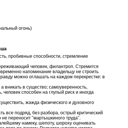
чальный огонь)
нша
сть, пробивные способности, стремление
переживающий человек, филантроп. Стремится
овременно напоминание владельцу не строить
правду можно оглашать на каждом перекрестке: в
 а вникать в существо; самоуверенность,
, человек способен на глупый риск и иногда
осуществить, жажда физического и духовного
ать все подряд, без разбора, острый критический
о не переносит "мартышкиного труда".
малейшему намеку, шепоту, шороху оценивать