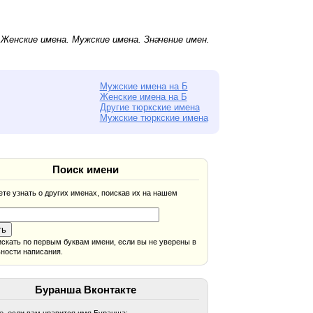
.
Женские имена
.
Мужские имена
. Значение имен.
Мужские имена на Б
Женские имена на Б
Другие тюркские имена
Мужские тюркские имена
Поиск имени
те узнать о других именах, поискав их на нашем
скать по первым буквам имени, если вы не уверены в
ности написания.
Буранша Вконтакте
, если вам нравится имя Буранша: