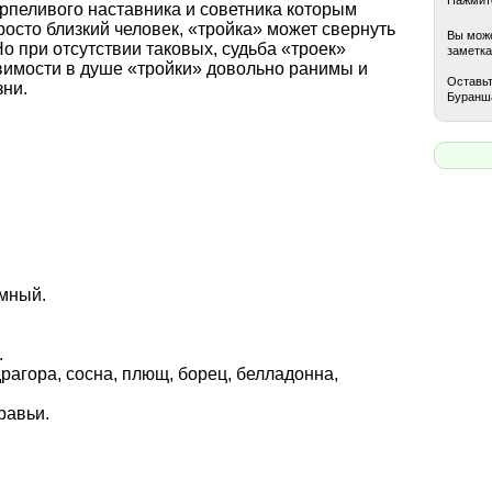
рпеливого наставника и советника которым
росто близкий человек, «тройка» может свернуть
Вы може
Но при отсутствии таковых, судьба «троек»
заметка
вимости в душе «тройки» довольно ранимы и
Оставьт
зни.
Буранш
емный.
.
драгора, сосна, плющ, борец, белладонна,
равьи.