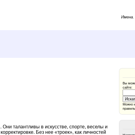
Имена
Вы може
сайте:
Можно и
правиль
 Они талантливы в искусстве, спорте, веселы и
корректировке. Без нее «троек», как личностей
Нажмите