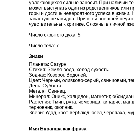
увлекающихся сильно заносит. При наличии те
может выступать один из родственников или п
горы и достичь невероятного успеха в жизни. 
зачастую незавидна. При всей внешней неуяз
чувствительны к критике. Сложны в личной жи
Число скрытого духа: 5
Число тела: 7
Знаки
Планета: Сатурн.
Стихия: Земля-вода, холод-сухость.
Зодиак: Козерог, Водолей.
Цвет: Черный, оливково-серый, свинцовый, т
День: Суббота.
Металл: Свинец.
Минерал: Оникс, халцедон, магнетит, обсидиан
Растения: Тмин, рута, чемерица, кипарис, ман
терновник, окопник.
Звери: Удод, крот, верблюд, осел, черепаха, му
Имя Буранша как фраза