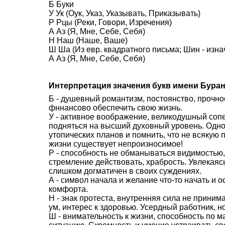
Б Буки
У Ук (Оук, Указ, Указывать, Приказывать)
Р Рцы (Реки, Говори, Изречения)
А Аз (Я, Мне, Себе, Себя)
Н Наш (Наше, Ваше)
Ш Ша (Из евр. квадратного письма; Шин - изна
А Аз (Я, Мне, Себе, Себя)
Интерпретация значения букв имени Бура
Б - душевный романтизм, постоянство, прочно
фннансово обеспечить свою жизнь.
У - активное воображение, великодушный со
подняться на высший духовный уровень. Одн
утопических планов и помнить, что не всякую 
жизни существует непроизносимое!
Р - способность не обманываться видимостью,
стремление действовать, храбрость. Увлекаясь
слишком догматичен в своих суждениях.
А - символ начала и желание что-то начать и 
комфорта.
Н - знак протеста, внутренняя сила не приним
ум, интерес к здоровью. Усердный работник, н
Ш - внимательность к жизни, способность по 