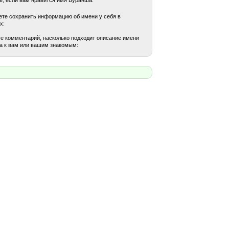
те сохранить информацию об имени у себя в
х:
е комментарий, насколько подходит описание имени
а к вам или вашим знакомым: