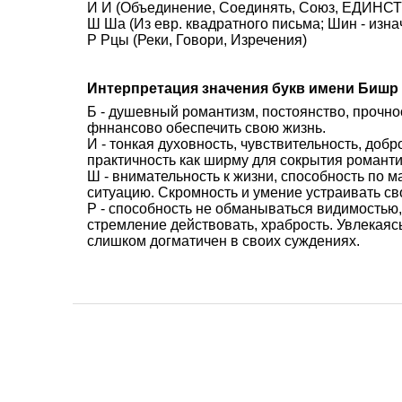
И И (Объединение, Соединять, Союз, ЕДИНСТВ
Ш Ша (Из евр. квадратного письма; Шин - изна
Р Рцы (Реки, Говори, Изречения)
Интерпретация значения букв имени Бишр
Б - душевный романтизм, постоянство, прочно
фннансово обеспечить свою жизнь.
И - тонкая духовность, чувствительность, доб
практичность как ширму для сокрытия романти
Ш - внимательность к жизни, способность по 
ситуацию. Скромность и умение устраивать св
Р - способность не обманываться видимостью,
стремление действовать, храбрость. Увлекаясь
слишком догматичен в своих суждениях.