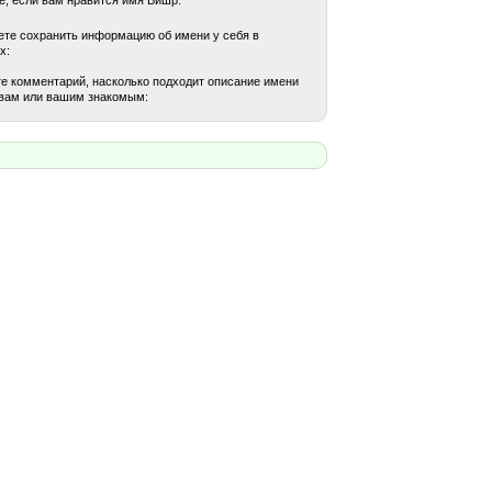
те сохранить информацию об имени у себя в
х:
е комментарий, насколько подходит описание имени
вам или вашим знакомым: