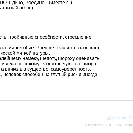
О, Едино, Воедино, "Вместе с")
чальный огонь)
сть, пробивные способности, стремление
рота, миролюбие. Внешне человек показывает
ческой мягкой натуры.
малейшему намеку, шепоту, шороху оценивать
ои дела по-тихому. Развитое чувство юмора.
 а вникать в существо; самоуверенность,
, человек способен на глупый риск и иногда
© imenator.ru, 2011—2026. Ящи