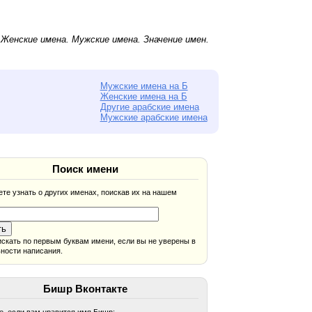
.
Женские имена
.
Мужские имена
. Значение имен.
Мужские имена на Б
Женские имена на Б
Другие арабские имена
Мужские арабские имена
Поиск имени
те узнать о других именах, поискав их на нашем
скать по первым буквам имени, если вы не уверены в
ности написания.
Бишр Вконтакте
, если вам нравится имя Бишр: