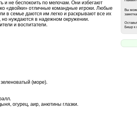
ь и не беспокоить по мелочам. Они избегают
ако «двойки» отличные командные игроки. Любые
Вы може
ли в семье даются им легко и раскрывают все их
заметка
 но нуждаются в надежном окружении.
Оставьт
ители и воспитатели.
Бишр к 
 зеленоватый (море).
ралл.
дыня, огурец, аир, анютины глазки.