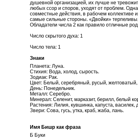
душевной организацией, их лучше не тревожит
любых ссор и споров, уходят от проблем. Одн
совместные действия, в рабочем коллективе и
самые сильные стороны. «Двойки» терпеливы,
Обладатели числа 2 как правило отличные род
Число скрытого духа: 1
Число тела: 1
Знаки
Планета: Луна.
Стихия: Вода, холод, сырость.
Зодиак: Рак.
Цвет: Белый, серебряный, русый, желтоватый,
День: Понедельник.
Металл: Серебро.
Минерал: Селенит, марказит, берилл, белый ко
Растения: Лилия, кувшинка, капуста, василек, 
Звери: Сова, гусь, утка, краб, жаба, лань.
Имя Бишр как фраза
Б Буки