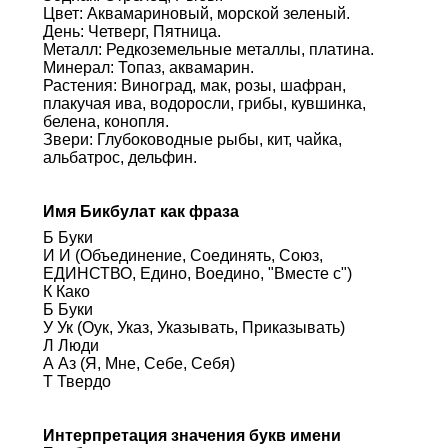
Цвет: Аквамариновый, морской зеленый.
День: Четверг, Пятница.
Металл: Редкоземельные металлы, платина.
Минерал: Топаз, аквамарин.
Растения: Виноград, мак, розы, шафран,
плакучая ива, водоросли, грибы, кувшинка,
белена, конопля.
Звери: Глубоководные рыбы, кит, чайка,
альбатрос, дельфин.
Имя Бикбулат как фраза
Б Буки
И И (Объединение, Соединять, Союз,
ЕДИНСТВО, Едино, Воедино, "Вместе с")
К Како
Б Буки
У Ук (Оук, Указ, Указывать, Приказывать)
Л Люди
А Аз (Я, Мне, Себе, Себя)
Т Твердо
Интерпретация значения букв имени