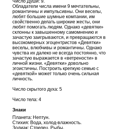
Число Души: 9.
Обладатели числа имени 9 мечтательны,
романтичны и импульсивны. Они веселы,
любят большие шумные компании, им
свойственно делать широкие жесты, они
любят помогать людям. Однако «девятки»
склонны к завышенному самомнению и
зачастую заигрываются, и превращаются в
высокомерных эгоцентристов «Девятки»
веселы, влюбчивы и романтичны. Однако
чувства их далеко не всегда постоянно, что
зачастую выражается в «ветрености» в
личной жизни. «Девятки» довольно
эгоистичны. Построить крепкую семью с
«девяткой» может только очень сильная
личность.
Число скрытого духа: 5
Число тела: 4
Знаки
Планета: Нептун.
Стихия: Вода, холод-влажность.
Зодиак: Стрелец, Рыбы.