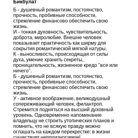
Бикбулат
Б - душевный романтизм, постоянство,
прочность, пробивные способности,
стремление фннансово обеспечить свою
жизнь.
И - тонкая духовность, чувствительность,
доброта, миролюбие. Внешне человек
показывает практичность как ширму для
сокрытия романтической мягкой натуры.
К - выносливость, происходящая от силы
духа, умение хранить секреты,
проницательность, жизненное кредо "все или
ничего".
Б - душевный романтизм, постоянство,
прочность, пробивные способности,
стремление фннансово обеспечить свою
жизнь.
У - активное воображение, великодушный
сопереживающий человек, филантроп.
Стремится подняться на высший духовный
уровень. Одновременно напоминание
владельцу не строить утопических планов и
помнить, что не всякую правду можно
оглашать на каждом перекрестке: в жизни
существует непроизносимое!