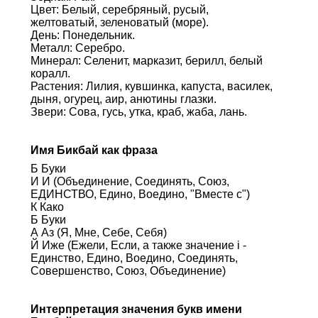
Цвет: Белый, серебряный, русый,
желтоватый, зеленоватый (море).
День: Понедельник.
Металл: Серебро.
Минерал: Селенит, марказит, берилл, белый
коралл.
Растения: Лилия, кувшинка, капуста, василек,
дыня, огурец, аир, анютины глазки.
Звери: Сова, гусь, утка, краб, жаба, лань.
Имя Бикбай как фраза
Б Буки
И И (Объединение, Соединять, Союз,
ЕДИНСТВО, Едино, Воедино, "Вместе с")
К Како
Б Буки
А Аз (Я, Мне, Себе, Себя)
Й Иже (Ежели, Если, а также значение i -
Единство, Едино, Воедино, Соединять,
Совершенство, Союз, Объединение)
Интерпретация значения букв имени