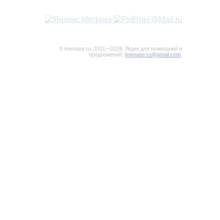
© imenator.ru, 2011—2026. Ящик для пожеланий и
предложений:
imenator.ru@gmail.com
.