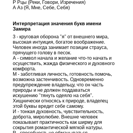
Р Рцы (Реки, Говори, Изречения)
А Аз (Я, Мне, Себе, Себя)
Интерпретация значения букв имени
Замира
3 - круговая оборона "я" от внешнего мира,
высокая интуиция, богатое воображение.
Человек иногда занимает позиции страуса,
прячущего голову в песок.
А - символ начала и желание что-то начать и
осуществить, жажда физического и духовного
комфорта.
М - заботливая личность, готовность помочь,
возможна застенчивость. Одновременно
предупреждение владельцу, что он часть
природы и не должен поддаваться
искушению "тянуть одеяло на себя".
Хищнически относясь к природе, владелец
этой буквы вредит себе самому.
И - тонкая духовность, чувствительность,
доброта, миролюбие. Внешне человек
показывает практичность как ширму для
сокрытия романтической мягкой натуры.
Р - способность не обманываться