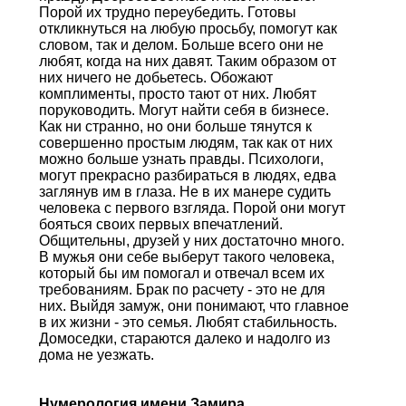
Порой их трудно переубедить. Готовы
откликнуться на любую просьбу, помогут как
словом, так и делом. Больше всего они не
любят, когда на них давят. Таким образом от
них ничего не добьетесь. Обожают
комплименты, просто тают от них. Любят
поруководить. Могут найти себя в бизнесе.
Как ни странно, но они больше тянутся к
совершенно простым людям, так как от них
можно больше узнать правды. Психологи,
могут прекрасно разбираться в людях, едва
заглянув им в глаза. Не в их манере судить
человека с первого взгляда. Порой они могут
бояться своих первых впечатлений.
Общительны, друзей у них достаточно много.
В мужья они себе выберут такого человека,
который бы им помогал и отвечал всем их
требованиям. Брак по расчету - это не для
них. Выйдя замуж, они понимают, что главное
в их жизни - это семья. Любят стабильность.
Домоседки, стараются далеко и надолго из
дома не уезжать.
Нумерология имени Замира