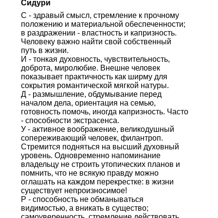
Сидури
С - здравый смысл, стремление к прочному
положению и материальной обеспеченности;
в раздражении - властность и капризность.
Человеку важно найти свой собственный
путь в жизни.
И - тонкая духовность, чувствительность,
доброта, миролюбие. Внешне человек
показывает практичность как ширму для
сокрытия романтической мягкой натуры.
Д - размышление, обдумывание перед
началом дела, ориентация на семью,
готовность помочь, иногда капризность. Часто
- способности экстрасенса.
У - активное воображение, великодушный
сопереживающий человек, филантроп.
Стремится подняться на высший духовный
уровень. Одновременно напоминание
владельцу не строить утопических планов и
помнить, что не всякую правду можно
оглашать на каждом перекрестке: в жизни
существует непроизносимое!
Р - способность не обманываться
видимостью, а вникать в существо;
самоуверенность, стремление действовать,