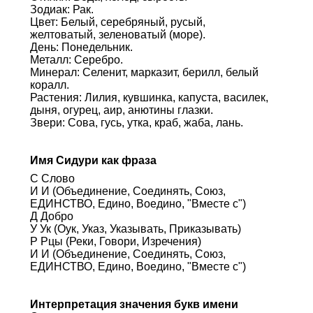
Зодиак: Рак.
Цвет: Белый, серебряный, русый,
желтоватый, зеленоватый (море).
День: Понедельник.
Металл: Серебро.
Минерал: Селенит, марказит, берилл, белый
коралл.
Растения: Лилия, кувшинка, капуста, василек,
дыня, огурец, аир, анютины глазки.
Звери: Сова, гусь, утка, краб, жаба, лань.
Имя Сидури как фраза
С Слово
И И (Объединение, Соединять, Союз,
ЕДИНСТВО, Едино, Воедино, "Вместе с")
Д Добро
У Ук (Оук, Указ, Указывать, Приказывать)
Р Рцы (Реки, Говори, Изречения)
И И (Объединение, Соединять, Союз,
ЕДИНСТВО, Едино, Воедино, "Вместе с")
Интерпретация значения букв имени