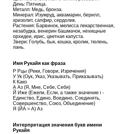
День: Пятница.
Металл: Медь, бронза.
Минерал: Изумруд, аквамарин, берилл,
хризолит, сапфир, сердолик.
Растения: Барвинок, мелисса лекарственная,
незабудка, венерин башмачок, нехищные
орхидеи, ирис, цветная капуста.
Звери: Голубь, бык, кошка, кролик, тюлень,
лань.
Имя Рукайя как фраза
Р Рцы (Реки, Говори, Изречения)
У Ук (Оук, Указ, Указывать, Приказывать)
К Како
А Аз (Я, Мне, Себе, Себя)
Й Иже (Ежели, Если, а также значение i -
Единство, Едино, Воедино, Соединять,
Совершенство, Союз, Объединение)
Я (ЙА = А) Аз
Интерпретация значения букв имени
Рукайя