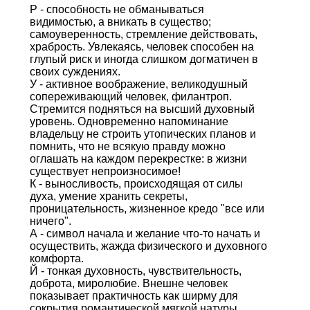
Р - способность не обманываться
видимостью, а вникать в существо;
самоуверенность, стремление действовать,
храбрость. Увлекаясь, человек способен на
глупый риск и иногда слишком догматичен в
своих суждениях.
У - активное воображение, великодушный
сопереживающий человек, филантроп.
Стремится подняться на высший духовный
уровень. Одновременно напоминание
владельцу не строить утопических планов и
помнить, что не всякую правду можно
оглашать на каждом перекрестке: в жизни
существует непроизносимое!
К - выносливость, происходящая от силы
духа, умение хранить секреты,
проницательность, жизненное кредо "все или
ничего".
А - символ начала и желание что-то начать и
осуществить, жажда физического и духовного
комфорта.
Й - тонкая духовность, чувствительность,
доброта, миролюбие. Внешне человек
показывает практичность как ширму для
сокрытия романтической мягкой натуры.