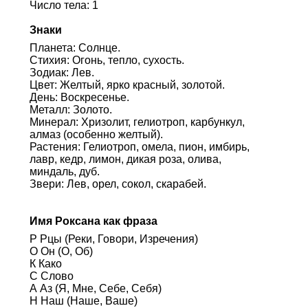
Число тела: 1
Знаки
Планета: Солнце.
Стихия: Огонь, тепло, сухость.
Зодиак: Лев.
Цвет: Желтый, ярко красный, золотой.
День: Воскресенье.
Металл: Золото.
Минерал: Хризолит, гелиотроп, карбункул,
алмаз (особенно желтый).
Растения: Гелиотроп, омела, пион, имбирь,
лавр, кедр, лимон, дикая роза, олива,
миндаль, дуб.
Звери: Лев, орел, сокол, скарабей.
Имя Роксана как фраза
Р Рцы (Реки, Говори, Изречения)
О Он (О, Об)
К Како
С Слово
А Аз (Я, Мне, Себе, Себя)
Н Наш (Наше, Ваше)