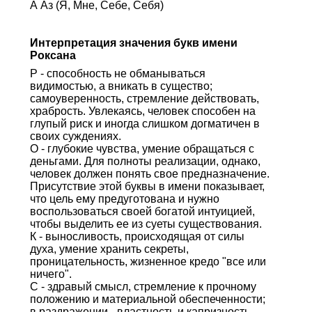
А Аз (Я, Мне, Себе, Себя)
Интерпретация значения букв имени
Роксана
Р - способность не обманываться
видимостью, а вникать в существо;
самоуверенность, стремление действовать,
храбрость. Увлекаясь, человек способен на
глупый риск и иногда слишком догматичен в
своих суждениях.
О - глубокие чувства, умение обращаться с
деньгами. Для полноты реализации, однако,
человек должен понять свое предназначение.
Присутствие этой буквы в имени показывает,
что цель ему предуготована и нужно
воспользоваться своей богатой интуицией,
чтобы выделить ее из суеты существования.
К - выносливость, происходящая от силы
духа, умение хранить секреты,
проницательность, жизненное кредо "все или
ничего".
С - здравый смысл, стремление к прочному
положению и материальной обеспеченности;
в раздражении - властность и капризность.