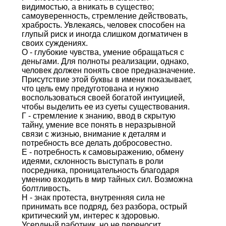
видимостью, а вникать в существо;
самоуверенность, стремление действовать,
храбрость. Увлекаясь, человек способен на
глупый риск и иногда слишком догматичен в
своих суждениях.
О - глубокие чувства, умение обращаться с
деньгами. Для полноты реализации, однако,
человек должен понять свое предназначение.
Присутствие этой буквы в имени показывает,
что цель ему предуготована и нужно
воспользоваться своей богатой интуицией,
чтобы выделить ее из суеты существования.
Г - стремление к знанию, ввод в скрытую
тайну, умение все понять в неразрывной
связи с жизнью, внимание к деталям и
потребность все делать добросовестно.
Е - потребность к самовыражению, обмену
идеями, склонность выступать в роли
посредника, проницательность благодаря
умению входить в мир тайных сил. Возможна
болтливость.
Н - знак протеста, внутренняя сила не
принимать все подряд, без разбора, острый
критический ум, интерес к здоровью.
Усердный работник, но не переносит