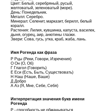
Цвет: Белый, серебряный, русый,
желтоватый, зеленоватый (море).
День: Понедельник.
Металл: Серебро.
Минерал: Селенит, марказит, берилл, белый
коралл.
Растения: Лилия, кувшинка, капуста, василек,
дыня, огурец, аир, анютины глазки.
Звери: Сова, гусь, утка, краб, жаба, лань.
Имя Рогенда как фраза
Р Рцы (Реки, Говори, Изречения)
О Он (О, Об)
Г Глагол (Говорить)
Е Еси (Есть, Быть, Существовать)
Н Наш (Наше, Ваше)
Д Добро
А Аз (Я, Мне, Себе, Себя)
Интерпретация значения букв имени
Рогенда
Р - способность не обманываться