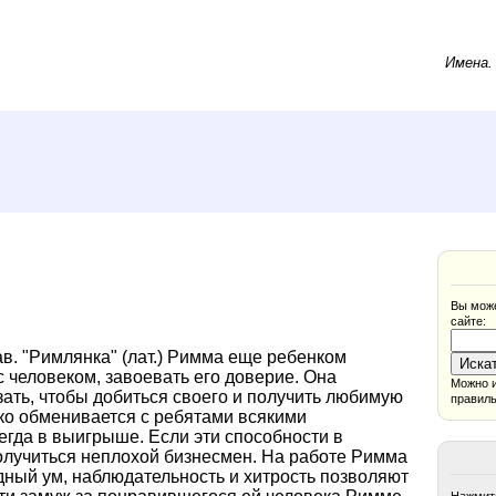
Имена
Вы може
сайте:
лав. "Римлянка" (лат.) Римма еще ребенком
с человеком, завоевать его доверие. Она
Можно и
азать, чтобы добиться своего и получить любимую
правиль
ко обменивается с ребятами всякими
егда в выигрыше. Если эти способности в
получиться неплохой бизнесмен. На работе Римма
дный ум, наблюдательность и хитрость позволяют
Нажмите