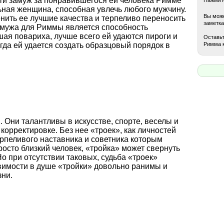
йти замуж за понравившегося ей человека Римме
льная женщина, способная увлечь любого мужчину.
Вы може
енить ее лучшие качества и терпеливо переносить
заметка
в мужа для Риммы является способность
ая повариха, лучше всего ей удаются пироги и
Оставьт
Римма 
егда ей удается создать образцовый порядок в
 Они талантливы в искусстве, спорте, веселы и
корректировке. Без нее «троек», как личностей
рпеливого наставника и советника которым
росто близкий человек, «тройка» может свернуть
Но при отсутствии таковых, судьба «троек»
вимости в душе «тройки» довольно ранимы и
зни.