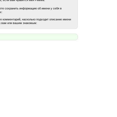
те сохранить информацию об имени у себя в
х:
е комментарий, насколько подходит описание имени
к вам или вашим знакомым: