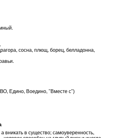
емный.
.
драгора, сосна, плющ, борец, белладонна,
равьи.
О, Едино, Воедино, "Вместе с")
а
 а вникать в существо; самоуверенность,