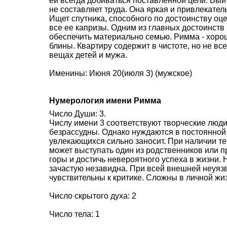
ей всегда добиваться поставленной цели. Вы
не составляет труда. Она яркая и привлекате
Ищет спутника, способного по достоинству оц
все ее капризы. Одним из главных достоинст
обеспечить материально семью. Римма - хорош
блины. Квартиру содержит в чистоте, но не вс
вещах детей и мужа.
Именины: Июня 20(июля 3) (мужское)
Нумерология имени Римма
Число Души: 3.
Числу имени 3 соответствуют творческие люди.
безрассудны. Однако нуждаются в постоянной 
увлекающихся сильно заносит. При наличии те
может выступать один из родственников или п
горы и достичь невероятного успеха в жизни. 
зачастую незавидна. При всей внешней неуяз
чувствительны к критике. Сложны в личной жи
Число скрытого духа: 2
Число тела: 1