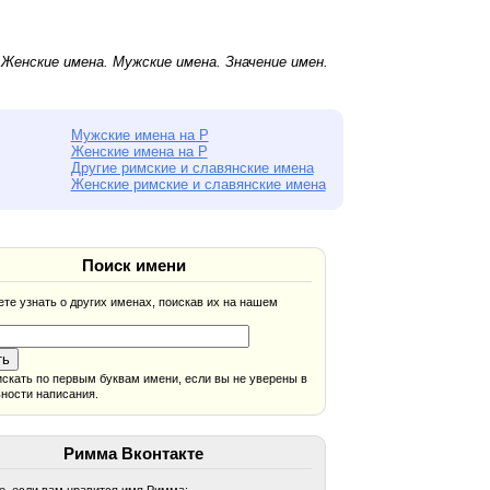
.
Женские имена
.
Мужские имена
. Значение имен.
Мужские имена на Р
Женские имена на Р
Другие римские и славянские имена
Женские римские и славянские имена
Поиск имени
те узнать о других именах, поискав их на нашем
скать по первым буквам имени, если вы не уверены в
ности написания.
Римма Вконтакте
, если вам нравится имя Римма: