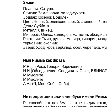
Знаки
Планета: Сатурн.
Стихия: Земля-вода, холод-сухость.
Зодиак: Козерог, Водолей.
Цвет: Черный, оливково-серый, свинцовый, т
День: Суббота.
Металл: Свинец.
Минерал: Оникс, халцедон, магнетит, обсидиан
Растения: Тмин, рута, чемерица, кипарис, ман
терновник, окопник.
Звери: Удод, крот, верблюд, осел, черепаха, му
Имя Римма как фраза
Р Рцы (Реки, Говори, Изречения)
И И (Объединение, Соединять, Союз, ЕДИНСТВ
М Мыслите
М Мыслите
А Аз (Я, Мне, Себе, Себя)
Интерпретация значения букв имени Римм
Р - способность не обманываться видимостью,