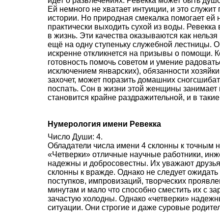
идет о развлечениях. Ревекка может быть душ
Ей немного не хватает интуиции, и это служит
истории. Но природная смекалка помогает ей 
практически выходить сухой из воды. Ревекка в
в жизнь. Эти качества оказываются как нельзя
ещё на одну ступеньку служебной лестницы. О
искренне откликнется на призывы о помощи. Ко
готовность помочь советом и умение радоватьс
исключением январских), обязанности хозяйки
захочет, может поразить домашних сногсшиба
поспать. Сон в жизни этой женщины занимает 
становится крайне раздражительной, и в такие
Нумерология имени Ревекка
Число Души: 4.
Обладатели числа имени 4 склонны к точным н
«Четверки» отличные научные работники, инж
надежны и добросовестны. Их уважают друзья 
склонны к вражде. Однако не следует ожидать
поступков, импровизаций, творческих проявле
минутам и мало что способно сместить их с за
зачастую холодны. Однако «четверки» надежн
ситуации. Они строгие и даже суровые родите