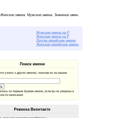
.
Женские имена
.
Мужские имена
. Значение имен.
Мужские имена на Р
Женские имена на Р
Другие еврейские имена
Женские еврейские имена
Поиск имени
те узнать о других именах, поискав их на нашем
скать по первым буквам имени, если вы не уверены в
ности написания.
Ревекка Вконтакте
, если вам нравится имя Ревекка: