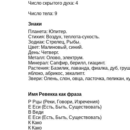
Число скрытого духа: 4
Число тела: 9
Знаки
Планета: Юпитер.
Стихия: Воздух, теплота-сухость.
Зодиак: Стрелец, Рыбы.
Цвет: Малиновый, синий.
День: Четверг.
Металл: Олово, электрум.
Минерал: Сапфир, берилл, гиацинт.
Растения: Базилик, лаванда, фиалка, дуб, груш
яблоко, абрикос, эвкалипт.
Звери: Олень, слон, овца, ласточка, пеликан, 
Имя Ревекка как фраза
Р Рцы (Реки, Говори, Изречения)
Е Еси (Есть, Быть, Существовать)
В Веди
Е Еси (Есть, Быть, Существовать)
К Како
К Како