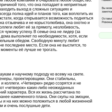
ой любой компании и очаровать любое общество.
 причиной того, что она попадает в неприятные
Вы може
находить выход в сложных ситуациях и
заметка
сегда полна идей и планов того, как воплотить их
 кстати, когда открывается возможность подняться
Оставьт
Ревекка
на отзывчива и не корыстолюбива, она охотно и
ллеги любят её за прямоту, незлобивость,
я чужому успеху. В семье она не лидер (за
 дома выполняет по необходимости, хотя, если
тельным обедом. Свободную минуту любит
не последнее место. Если она не выспится, то
 моменты её лучше не трогать.
аукам и научному подходу ко всему на свете.
енеры, проектировщики. Они стабильны,
и коллеги. «Четверки» редко ссорятся и не
 от «четверок» каких-либо неожиданных
ний характера. Вся их жизнь рассчитана по
ранее намеченного плана. Они скупы на эмоции,
ы и на них можно положиться в любой жизненной
ли и очень послушные дети.