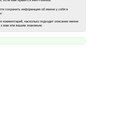
те сохранить информацию об имени у себя в
х:
е комментарий, насколько подходит описание имени
 к вам или вашим знакомым: