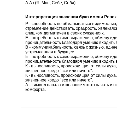
А Аз (Я, Мне, Себе, Себя)
Интерпретация значения букв имени Ревек
Р - способность не обманываться видимостью,
стремление действовать, храбрость. Увлекаясь
слишком догматичен в своих суждениях.
Е - потребность к самовыражению, обмену иде
проницательность благодаря умению входить в
В - коммуникабельность, связь с жизнью, един
устремленная в будущее.
Е - потребность к самовыражению, обмену иде
проницательность благодаря умению входить в
К - выносливость, происходящая от силы духа,
жизненное кредо "все или ничего".
К - выносливость, происходящая от силы духа,
жизненное кредо "все или ничего".
А - символ начала и желание что-то начать и 
комфорта.