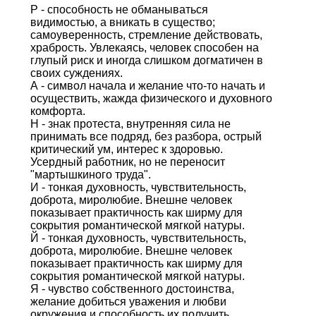
Р - способность не обманываться
видимостью, а вникать в существо;
самоуверенность, стремление действовать,
храбрость. Увлекаясь, человек способен на
глупый риск и иногда слишком догматичен в
своих суждениях.
А - символ начала и желание что-то начать и
осуществить, жажда физического и духовного
комфорта.
Н - знак протеста, внутренняя сила не
принимать все подряд, без разбора, острый
критический ум, интерес к здоровью.
Усердный работник, но не переносит
"мартышкиного труда".
И - тонкая духовность, чувствительность,
доброта, миролюбие. Внешне человек
показывает практичность как ширму для
сокрытия романтической мягкой натуры.
Й - тонкая духовность, чувствительность,
доброта, миролюбие. Внешне человек
показывает практичность как ширму для
сокрытия романтической мягкой натуры.
Я - чувство собственного достоинства,
желание добиться уважения и любви
окружения и способность их получить.