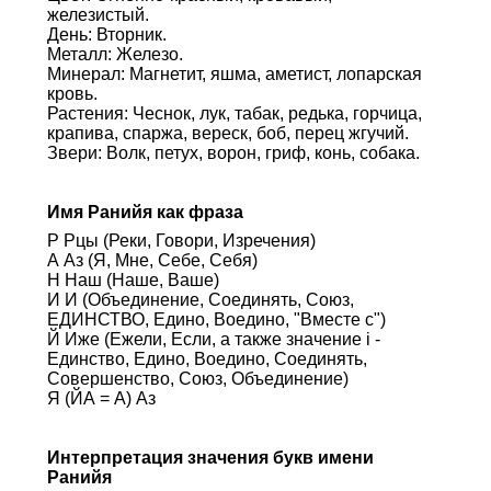
железистый.
День: Вторник.
Металл: Железо.
Минерал: Магнетит, яшма, аметист, лопарская
кровь.
Растения: Чеснок, лук, табак, редька, горчица,
крапива, спаржа, вереск, боб, перец жгучий.
Звери: Волк, петух, ворон, гриф, конь, собака.
Имя Ранийя как фраза
Р Рцы (Реки, Говори, Изречения)
А Аз (Я, Мне, Себе, Себя)
Н Наш (Наше, Ваше)
И И (Объединение, Соединять, Союз,
ЕДИНСТВО, Едино, Воедино, "Вместе с")
Й Иже (Ежели, Если, а также значение i -
Единство, Едино, Воедино, Соединять,
Совершенство, Союз, Объединение)
Я (ЙА = А) Аз
Интерпретация значения букв имени
Ранийя