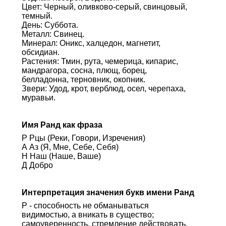
Цвет: Черный, оливково-серый, свинцовый,
темный.
День: Суббота.
Металл: Свинец.
Минерал: Оникс, халцедон, магнетит,
обсидиан.
Растения: Тмин, рута, чемерица, кипарис,
мандрагора, сосна, плющ, борец,
белладонна, терновник, окопник.
Звери: Удод, крот, верблюд, осел, черепаха,
муравьи.
Имя Ранд как фраза
Р Рцы (Реки, Говори, Изречения)
А Аз (Я, Мне, Себе, Себя)
Н Наш (Наше, Ваше)
Д Добро
Интерпретация значения букв имени Ранд
Р - способность не обманываться
видимостью, а вникать в существо;
самоуверенность, стремление действовать,