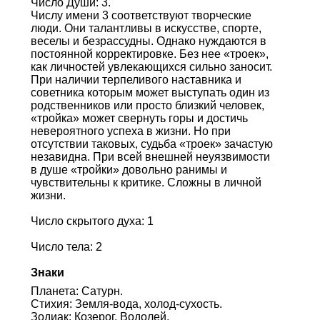
Число Души: 3.
Числу имени 3 соответствуют творческие
люди. Они талантливы в искусстве, спорте,
веселы и безрассудны. Однако нуждаются в
постоянной корректировке. Без нее «троек»,
как личностей увлекающихся сильно заносит.
При наличии терпеливого наставника и
советника которым может выступать один из
родственников или просто близкий человек,
«тройка» может свернуть горы и достичь
невероятного успеха в жизни. Но при
отсутствии таковых, судьба «троек» зачастую
незавидна. При всей внешней неуязвимости
в душе «тройки» довольно ранимы и
чувствительны к критике. Сложны в личной
жизни.
Число скрытого духа: 1
Число тела: 2
Знаки
Планета: Сатурн.
Стихия: Земля-вода, холод-сухость.
Зодиак: Козерог, Водолей.