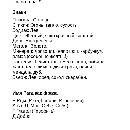
Число тела: 9
Знаки
Планета: Солнце.
Стихия: Огонь, тепло, сухость.
Зодиак: Лев.
Цвет: Желтый, ярко красный, золотой.
День: Воскресенье.
Металл: Золото.
Минерал: Хризолит, гелиотроп, карбункул,
алмаз (особенно желтый).
Растения: Гелиотроп, омела, пион, имбирь,
лавр, кедр, лимон, дикая роза, олива,
миндаль, дуб.
Звери: Лев, орел, сокол, скарабей.
Имя Рагд как фраза
Р Рцы (Реки, Говори, Изречения)
А Аз (Я, Мне, Себе, Себя)
Г Глагол (Говорить)
Д Добро