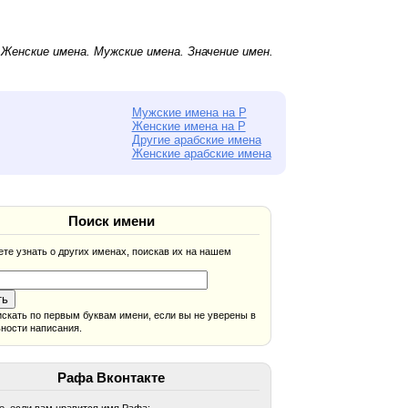
.
Женские имена
.
Мужские имена
. Значение имен.
Мужские имена на Р
Женские имена на Р
Другие арабские имена
Женские арабские имена
Поиск имени
те узнать о других именах, поискав их на нашем
скать по первым буквам имени, если вы не уверены в
ности написания.
Рафа Вконтакте
, если вам нравится имя Рафа: