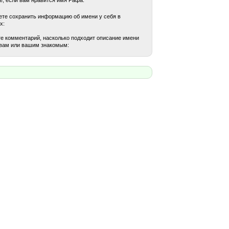
те сохранить информацию об имени у себя в
х:
е комментарий, насколько подходит описание имени
вам или вашим знакомым: